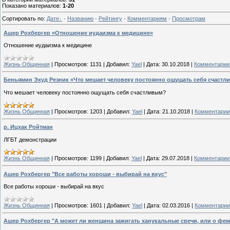
Показано материалов
:
1-20
Сортировать по
:
Дате
·
Названию
·
Рейтингу
·
Комментариям
·
Просмотрам
Ашер Рохбергер «Отношение иудаизма к медицине»
Отношение иудаизма к медицине
Жизнь Общинная
|
Просмотров:
1131
|
Добавил:
Yael
|
Дата:
30.10.2018
|
Комментарии 
Беньямин Эхуд Резник «Что мешает человеку постоянно ощущать себя счастл
Что мешает человеку постоянно ощущать себя счастливым?
Жизнь Общинная
|
Просмотров:
1203
|
Добавил:
Yael
|
Дата:
21.10.2018
|
Комментарии 
р. Ицхак Ройтман
ЛГБТ демонстрации
Жизнь Общинная
|
Просмотров:
1199
|
Добавил:
Yael
|
Дата:
29.07.2018
|
Комментарии 
Ашер Рохбергер "Все работы хороши - выбирай на вкус"
Все работы хороши - выбирай на вкус
Жизнь Общинная
|
Просмотров:
1601
|
Добавил:
Yael
|
Дата:
02.03.2016
|
Комментарии 
Ашер Рохбергер "А может ли женщина зажигать ханукальные свечи, или о фе