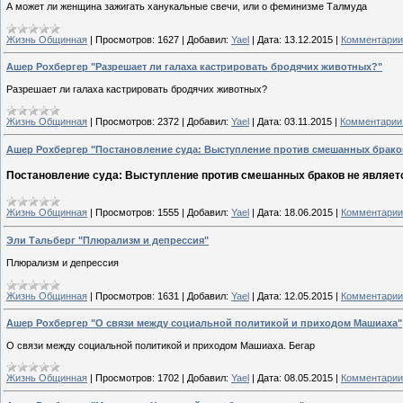
А может ли женщина зажигать ханукальные свечи, или о феминизме Талмуда
Жизнь Общинная
|
Просмотров:
1627
|
Добавил:
Yael
|
Дата:
13.12.2015
|
Комментарии 
Ашер Рохбергер "Разрешает ли галаха кастрировать бродячих животных?"
Разрешает ли галаха кастрировать бродячих животных?
Жизнь Общинная
|
Просмотров:
2372
|
Добавил:
Yael
|
Дата:
03.11.2015
|
Комментарии 
Ашер Рохбергер "Постановление суда: Выступление против смешанных браков
Постановление суда: Выступление против смешанных браков не являет
Жизнь Общинная
|
Просмотров:
1555
|
Добавил:
Yael
|
Дата:
18.06.2015
|
Комментарии 
Эли Тальберг "Плюрализм и депрессия"
Плюрализм и депрессия
Жизнь Общинная
|
Просмотров:
1631
|
Добавил:
Yael
|
Дата:
12.05.2015
|
Комментарии 
Ашер Рохбергер "О связи между социальной политикой и приходом Машиаха"
О связи между социальной политикой и приходом Машиаха. Бегар
Жизнь Общинная
|
Просмотров:
1702
|
Добавил:
Yael
|
Дата:
08.05.2015
|
Комментарии 