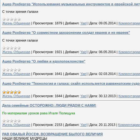
Ашер Рохбергер "Использование музыкальных инструментов в еврейской лит
С точки зрения ґалахи
Жизнь Общинная
|
Просмотров:
1879
|
Добавил:
Yael
|
Дата:
09.05.2014
|
Комментарии 
Ашер Рохбергер "О совместном захоронении солдат евреев и не евреев"
С точки зрения галахи
Жизнь Общинная
|
Просмотров:
1921
|
Добавил:
Yael
|
Дата:
06.05.2014
|
Комментарии 
Ашер Рохбергер "О любви и идолопоклонстве"
Жизнь Общинная
|
Просмотров:
1641
|
Добавил:
Yael
|
Дата:
02.03.2014
|
Комментарии 
Ашер Рохбергер "Технология и галаха: скайп используется раввинатским судо
Жизнь Общинная
|
Просмотров:
1644
|
Добавил:
Yael
|
Дата:
30.12.2013
|
Комментарии 
Дела семейные ОСТОРОЖНО: ЛЮДИ РЯДОМ С НАМИ!
По материалам уроков рава Игаля Полищука
Жизнь Общинная
|
Просмотров:
2153
|
Добавил:
Yael
|
Дата:
20.11.2013
|
Комментарии 
РАВ ОВАДЬЯ ЙОСЕФ. ВОЗВРАЩЕНИЕ БЫЛОГО ВЕЛИЧИЯ
НАШИ ВЕЛИКИЕ МУДРЕЦЫ