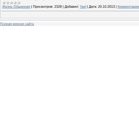
Жизнь Общинная
|
Просмотров:
2328
|
Добавил:
Yael
|
Дата:
20.10.2013
|
Комментарии 
Полная версия сайта