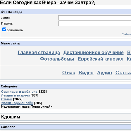
Если Сегодня как Вчера - зачем Завтра?
]
Форма входа
Логин:
Пароль:
запомнить
Забыл
Меню сайта
Главная страница
Дистанционное обучение
В
Фотоальбомы
Еврейский кинозал
К
О нас
Видео
Аудио
Стать
Categories
Семинары и шабатоны
[333]
Лекции и встречи
[837]
Статьи
[2077]
Уроки Торы онлайн
[205]
Недельные главы Торы онлайн
Кдошим
Calendar