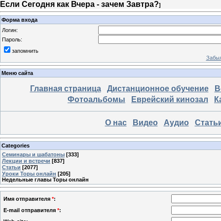
Если Сегодня как Вчера - зачем Завтра?
]
Форма входа
Логин:
Пароль:
запомнить
Забыл
Меню сайта
Главная страница
Дистанционное обучение
В
Фотоальбомы
Еврейский кинозал
К
О нас
Видео
Аудио
Стать
Categories
Семинары и шабатоны
[333]
Лекции и встречи
[837]
Статьи
[2077]
Уроки Торы онлайн
[205]
Недельные главы Торы онлайн
Имя отправителя
*
:
E-mail отправителя
*
: