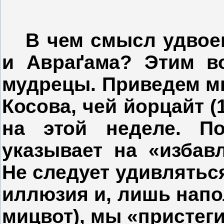
В чем смысл удвое
и Авра
ґ
ама? Этим в
мудрецы. Приведем м
Косова, чей йорцайт (
на этой неделе. П
указывает на «избав
Не следует удивляться
иллюзия и, лишь напо
мицвот), мы «пристеги