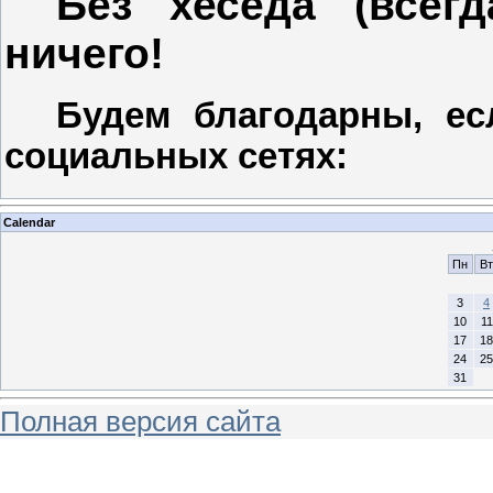
Без хеседа (всег
ничего!
Будем благодарны, ес
социальных сетях:
Calendar
Пн
Вт
3
4
10
11
17
18
24
25
31
Полная версия сайта