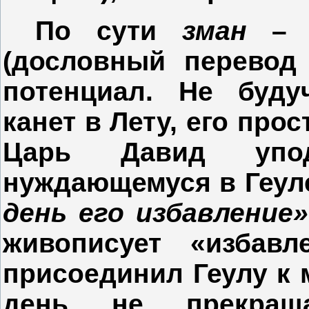
По сути
зман
– в
(дословный перевод
потенциал. Не буду
канет в Лету, его про
Царь Давид упод
нуждающемуся в Геул
день его избавление»
живописует «избав
присоединил Геулу к 
день не прекращ