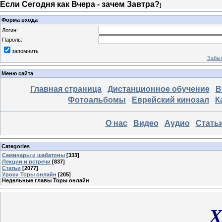
Если Сегодня как Вчера - зачем Завтра?
]
Форма входа
Логин:
Пароль:
запомнить
Забыл
Меню сайта
Главная страница
Дистанционное обучение
В
Фотоальбомы
Еврейский кинозал
К
О нас
Видео
Аудио
Стать
Categories
Семинары и шабатоны
[333]
Лекции и встречи
[837]
Статьи
[2077]
Уроки Торы онлайн
[205]
Недельные главы Торы онлайн
Х