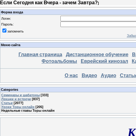
Если Сегодня как Вчера - зачем Завтра?
]
Форма входа
Логин:
Пароль:
запомнить
Забыл
Меню сайта
Главная страница
Дистанционное обучение
В
Фотоальбомы
Еврейский кинозал
К
О нас
Видео
Аудио
Стать
Categories
Семинары и шабатоны
[333]
Лекции и встречи
[837]
Статьи
[2077]
Уроки Торы онлайн
[205]
Недельные главы Торы онлайн
К