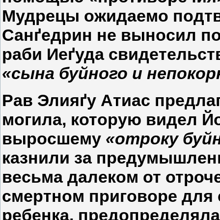
Мудрецы ожидаемо подтве
Санґедрин не выносил по
раби Иеґуда свидетельст
«сына буйного и непокор
Рав Элияґу Атиас предла
могила, которую видел Й
выросшему
«отроку буй
казнили за предумышленн
весьма далеком от отроче
смертном приговоре для 
ребенка, предопределяла