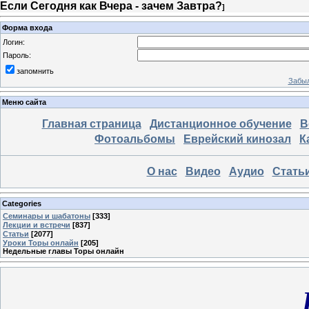
Если Сегодня как Вчера - зачем Завтра?
]
Форма входа
Логин:
Пароль:
запомнить
Забыл
Меню сайта
Главная страница
Дистанционное обучение
В
Фотоальбомы
Еврейский кинозал
К
О нас
Видео
Аудио
Стать
Categories
Семинары и шабатоны
[333]
Лекции и встречи
[837]
Статьи
[2077]
Уроки Торы онлайн
[205]
Недельные главы Торы онлайн