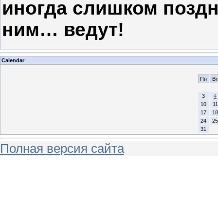
иногда слишком поздн
ним… ведут!
Calendar
Пн
Вт
3
4
10
11
17
18
24
25
31
Полная версия сайта