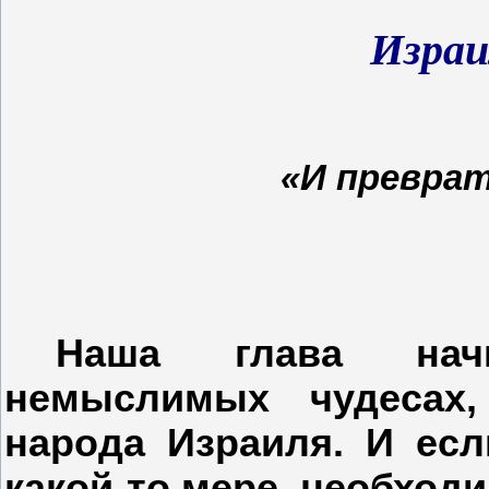
Израи
«И преврат
Наша глава начи
немыслимых чудесах
народа Израиля. И есл
какой-то мере, необходи