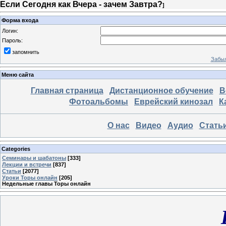
Если Сегодня как Вчера - зачем Завтра?
]
Форма входа
Логин:
Пароль:
запомнить
Забыл
Меню сайта
Главная страница
Дистанционное обучение
В
Фотоальбомы
Еврейский кинозал
К
О нас
Видео
Аудио
Стать
Categories
Семинары и шабатоны
[333]
Лекции и встречи
[837]
Статьи
[2077]
Уроки Торы онлайн
[205]
Недельные главы Торы онлайн