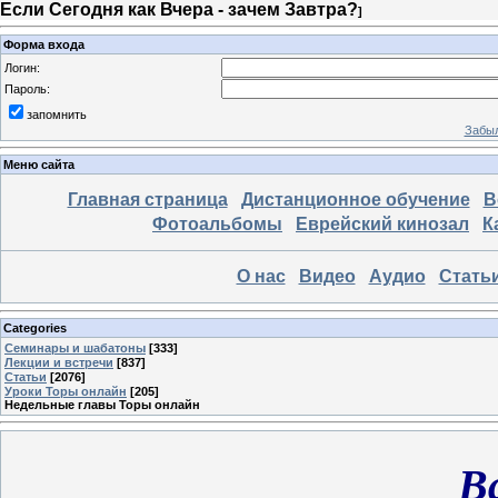
Если Сегодня как Вчера - зачем Завтра?
]
Форма входа
Логин:
Пароль:
запомнить
Забыл
Меню сайта
Главная страница
Дистанционное обучение
В
Фотоальбомы
Еврейский кинозал
К
О нас
Видео
Аудио
Стать
Categories
Семинары и шабатоны
[333]
Лекции и встречи
[837]
Статьи
[2076]
Уроки Торы онлайн
[205]
Недельные главы Торы онлайн
В