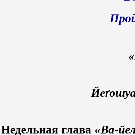
Про
«
Йе
ґошуа
Недельная
глава
«Ва-йе