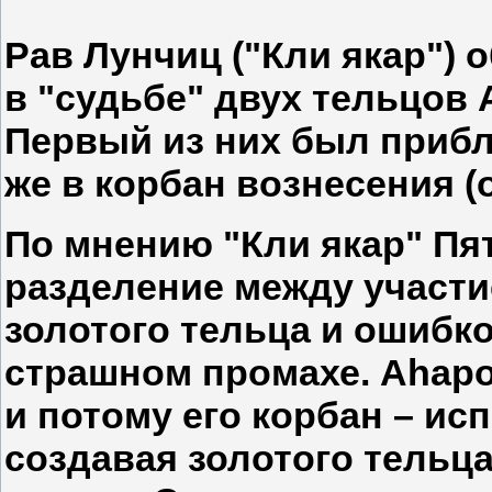
Рав Лунчиц ("Кли якар") 
в "судьбе" двух тельцов
Первый из них был прибл
же в корбан вознесения (о
По мнению "Кли якар" Пя
разделение между участи
золотого тельца и ошибк
страшном промахе. Аhар
и потому его корбан – ис
создавая золотого тельц