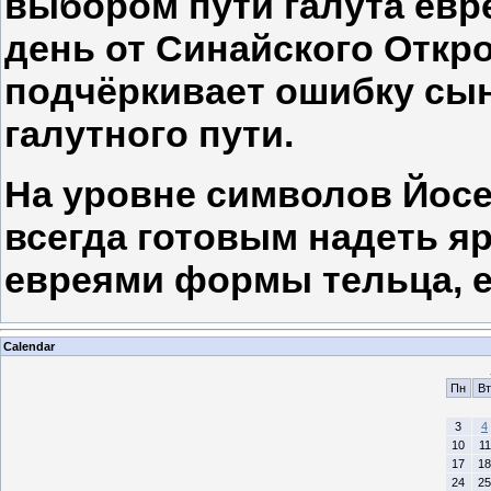
выбором пути галута евр
день от Синайского Откр
подчёркивает ошибку сы
галутного пути.
На уровне символов Йосе
всегда готовым надеть я
евреями формы тельца, е
Calendar
Пн
Вт
3
4
10
11
17
18
24
25