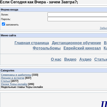
Если Сегодня как Вчера - зачем Завтра?
]
Форма входа
Логин:
Пароль:
запомнить
Забыл
Меню сайта
Главная страница
Дистанционное обучение
В
Фотоальбомы
Еврейский кинозал
К
О нас
Видео
Аудио
Стать
Categories
Семинары и шабатоны
[333]
Лекции и встречи
[837]
Статьи
[2077]
Уроки Торы онлайн
[205]
Недельные главы Торы онлайн