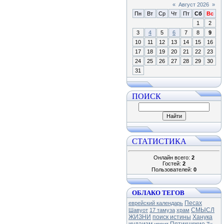
«
Август 2026
»
Пн
Вт
Ср
Чт
Пт
Сб
Вс
1
2
3
4
5
6
7
8
9
10
11
12
13
14
15
16
17
18
19
20
21
22
23
24
25
26
27
28
29
30
31
ПОИСК
СТАТИСТИКА
Онлайн всего:
2
Гостей:
2
Пользователей:
0
ОБЛАКО ТЕГОВ
Песах
еврейский календарь
СМЫСЛ
Шавуот
17 тамуза
храм
ЖИЗНИ
поиск истины
Ханука