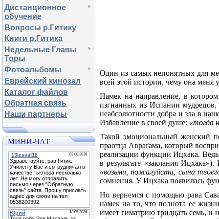
Дистанционное
обучение
Вопросы р.Гитику
Книги р.Гитика
Недельные Главы
Торы
Фотоальбомы
Один из самых непонятных для ме
Еврейский кинозал
всей этой истории, чему она меня 
Каталог файлов
Намек на направление, в котором
Обратная связь
изгнанных из Испании мудрецов, 
неабсолютности добра и зла в наш
Наши партнеры
Избавление в своей душе:
«тогда 
Такой эмоциональный женский по
МИНИ-ЧАТ
праотца Авра
ґ
ама, который воспр
реализации функции Ицхака. Ведь 
в результате «заклания Ицхака»).
«возьми, пожалуйста, сына твоег
сомнения. У Ицхака появилась фун
Но вернемся с помощью рава Сав
намек на то, что полнота ее жизн
имеет гиматрию тридцать семь, и 