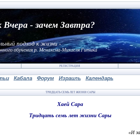
к Вчера - зачем Завтра?
льный подход к жизни -
нного обучения р. Менахема-Михаеля Гитика
РЕГИСТРАЦИЯ
тьи
Кабала
Форум
Израиль
Календарь
ТРИДЦАТЬ СЕМЬ ЛЕТ ЖИЗНИ САРЫ
Хаей Сара
Тридцать семь лет жизни Сары
«И за