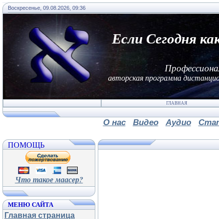
Воскресенье, 09.08.2026, 09:36
Если Сегодня ка
Профессиона
авторская программа дистанцио
ГЛАВНАЯ
О нас
Видео
Аудио
Ста
ПОМОЩЬ
Что такое маасер?
МЕНЮ САЙТА
Главная страница