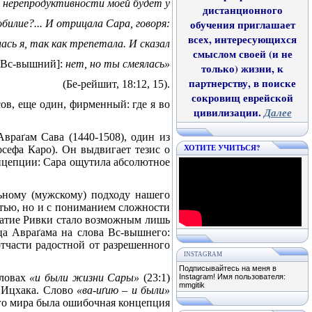
е нерепродуктивности моей будет у
дистанционного
обилие?... И отрицала Сара, говоря:
обучения приглашает
всех, интересующихся
лась я, так как трепетала. И сказал
смыслом своей (и не
[Вс-вышний]
:
нет, но ты смеялась»
только) жизни, к
партнерству, в поиске
(Бе-рейшит, 18:12, 15).
сокровищ еврейской
в, еще один, фирменный: где я во
цивилизации.
Далее
Авра
ґ
ам Сава (1440-1508), один из
ХОТИТЕ УЧИТЬСЯ?
сефа Каро). Он выдвигает тезис о
онцепции: Сара ощутила абсолютное
ьному (мужскому) подходу нашего
стью, но и с пониманием сложности
ачатие Ривки стало возможным лишь
ца Авра
ґа
ма на слова Вс-вышнего:
тчасти радостной от разрешенного
INSTAGRAM
Подписывайтесь на меня в
словах
«и были жизни Сары»
(23:1)
Instagram! Имя пользователя:
mmgitik
я Ицхака. Слово
«ва-и
ґ
ию – и были»
его мира была ошибочная концепция