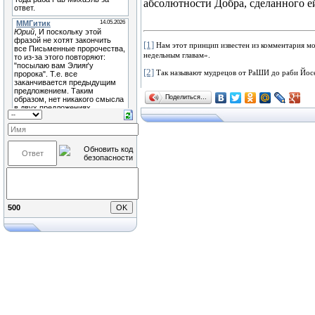
абсолютности Добра, сделанного е
[1]
Нам этот принцип известен из комментария м
недельным главам».
[2]
Так называют мудрецов от РаШИ до раби Йосе
Поделиться…
500