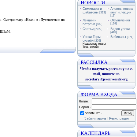
НОВОСТИ
Семинары и
Анонсы новых
шабатоны
книг и лекций
[333]
[13]
»
. Смотри главу «Ноах» в «Путешествии по
Лекции и
Объявления
встречи
[199]
[837]
Статьи
Видео уроки
[2077]
РаШБаМ.
[416]
Уроки Торы
Вебинары
[971]
онлайн
[205]
Недельные главы
Торы онлайн
РАССЫЛКА
Чтобы получать рассылку на e-
mail, пишите на
secretary@jewniversity.org
ФОРМА ВХОДА
Логин:
Пароль:
запомнить
Забыл пароль
|
Регистрация
КАЛЕНДАРЬ