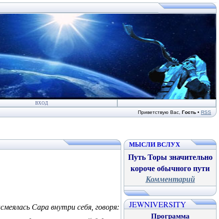
ВХОД
Приветствую Вас
,
Гость
•
RSS
МЫСЛИ ВСЛУХ
Путь Торы значительно
короче обычного пути
Комментарий
JEWNIVERSITY
смеялась Сара внутри себя, говоря:
Программа