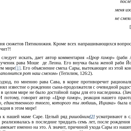
посл
меня из
не смея
ня сюжетов Пятикнижия. Кроме всех напрашивающихся вопросо
учит?!
 следует искать, дает автор комментария
«Црор
ґ
амор»
(раби 
ученик рава Моше де Леона. Его внучка была женой раби Йо
ем мире
[1]
. Его объяснение смеха Сары, вытекающее из этой к
наполнится рот наш смехом»
(Те
ґ
илим, 126:2).
дход, по мнению рава Сава, в корне противоречит рационал
инял известие о рождении сына-продолжателя с очевидной радо
в целом мире не было достойной пары для его наследника. (З
 И потому, говорит автор
«Црор
ґ
амор»,
реакция нашего праот
о, единственного твоего, которого ты любишь, Ицхака»
была о
кция в этом мире!
а к нашей маме Саре. Целый ряд
ришойним
[2]
усматривают в 
и реализовалась в последние тридцать семь лет, после рождени
намекает именно на это. А значит, причиной ухода Сары из наш