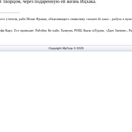
й Творцом, через подаренную ей жизнь Ицхака.
оего учителя, раби Моше Франка, объясняющего символику
«кешет бе анан – радуги в туче
фа Каро. Его приводят: Рабэйну Бе-хайе, Хазкуни, РОШ, Бааль
ґа
Турим, «Даат Зкеним», 
Copyright MyCorp © 2026