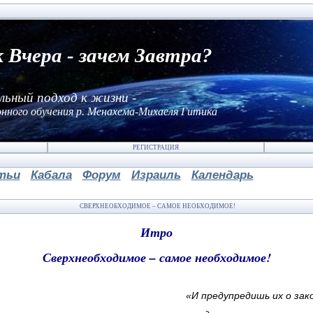
к Вчера - зачем Завтра?
льный подход к жизни -
нного обучения р. Менахема-Михаеля Гитика
РЕГИСТРАЦИЯ
тьи
Кабала
Форум
Израиль
Календарь
СВЕРХНЕОБХОДИМОЕ – САМОЕ НЕОБХОДИМОЕ!
Итро
Сверхнеобходимое – самое необходимое!
«И предупредишь их о зако