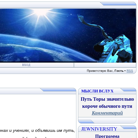
ВХОД
Приветствую Вас
,
Гость
•
RSS
МЫСЛИ ВСЛУХ
Путь Торы значительно
короче обычного пути
Комментарий
JEWNIVERSITY
нах и учениях, и объявишь им путь,
Программа