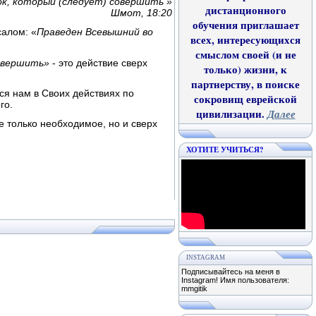
ок, который (следует) совершить »
дистанционного
Шмот, 18:20
обучения приглашает
салом: «
Праведен Всевышний во
всех, интересующихся
смыслом своей (и не
совершить»
- это действие сверх
только) жизни, к
партнерству, в поиске
ся нам в Своих действиях по
сокровищ еврейской
го.
цивилизации.
Далее
 только необходимое, но и сверх
ХОТИТЕ УЧИТЬСЯ?
INSTAGRAM
Подписывайтесь на меня в
Instagram! Имя пользователя:
mmgitik