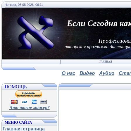
Четверг, 06.08.2026, 06:11
Если Сегодня ка
Профессиона
авторская программа дистанцио
ГЛАВНАЯ
О нас
Видео
Аудио
Ста
ПОМОЩЬ
Что такое маасер?
МЕНЮ САЙТА
Главная страница