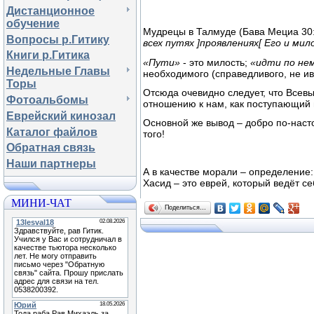
Дистанционное
обучение
Мудрецы в Талмуде (Бава Мециа 30:
Вопросы р.Гитику
всех путях ]проявлениях[ Его и мил
Книги р.Гитика
«Пути»
- это милость;
«идти по не
Недельные Главы
необходимого (справедливого, не и
Торы
Отсюда очевидно следует, что Всевы
Фотоальбомы
отношению к нам, как поступающий 
Еврейский кинозал
Основной же вывод – добро по-наст
Каталог файлов
того!
Обратная связь
Наши партнеры
А в качестве морали – определение:
Хасид – это еврей, который ведёт се
МИНИ-ЧАТ
Поделиться…