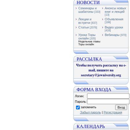
НОВОСТИ
Семинары и
Анонсы новых
шабатоны
книг и лекций
[333]
[13]
Лекции и
Объявления
встречи
[199]
[837]
Статьи
Видео уроки
[2076]
[416]
Уроки Торы
Вебинары
[970]
онлайн
[205]
Недельные главы
Торы онлайн
РАССЫЛКА
Чтобы получать рассылку на e-
mail, пишите на
secretary@jewniversity.org
ФОРМА ВХОДА
Логин:
Пароль:
запомнить
Забыл пароль
|
Регистрация
КАЛЕНДАРЬ