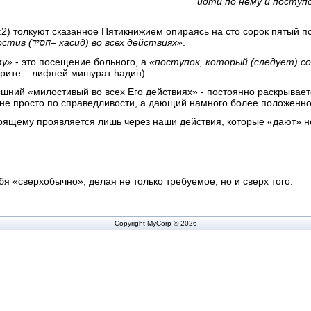
идти по нему и поступ
2) толкуют сказанное Пятикнижием опираясь на сто сорок пятый п
остив (
– хасид) во всех действиях»
.
חסיד
му»
- это посещение больного, а
«поступок, который (следует) 
врите – лифней мишурат hадин).
шний «милостивый во всех Его действиях» - постоянно раскрывает
не просто по справедливости, а дающий намного более положенно
оящему проявляется лишь через наши действия, которые «дают» не
бя «сверхобычно», делая не только требуемое, но и сверх того.
Copyright MyCorp © 2026