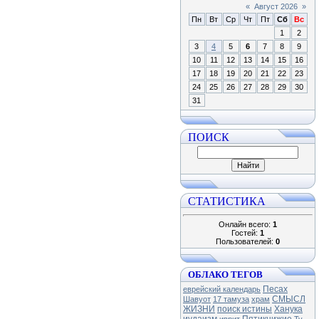
«
Август 2026
»
Пн
Вт
Ср
Чт
Пт
Сб
Вс
1
2
3
4
5
6
7
8
9
10
11
12
13
14
15
16
17
18
19
20
21
22
23
24
25
26
27
28
29
30
31
ПОИСК
СТАТИСТИКА
Онлайн всего:
1
Гостей:
1
Пользователей:
0
ОБЛАКО ТЕГОВ
Песах
еврейский календарь
СМЫСЛ
Шавуот
17 тамуза
храм
ЖИЗНИ
поиск истины
Ханука