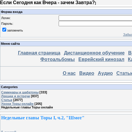
Если Сегодня как Вчера - зачем Завтра?
]
Форма входа
Логин:
Пароль:
запомнить
Забыл
Меню сайта
Главная страница
Дистанционное обучение
В
Фотоальбомы
Еврейский кинозал
К
О нас
Видео
Аудио
Стать
Categories
Семинары и шабатоны
[333]
Лекции и встречи
[837]
Статьи
[2077]
Уроки Торы онлайн
[205]
Недельные главы Торы онлайн
Недельные главы Торы I, ч.2, "Шмот"