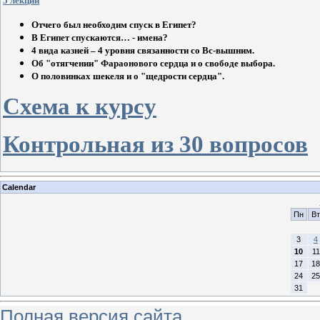
5 лекций
Отчего был необходим спуск в Египет?
В Египет спускаются… - имена?
4 вида казней – 4 уровня связанности со Вс-вышним.
Об "отягчении" Фараонового сердца и о свободе выбора.
О половинках шекеля и о "щедрости сердца".
Схема к курсу
Контрольная из 30 вопросов
Calendar
Пн
Вт
3
4
10
11
17
18
24
25
31
Полная версия сайта