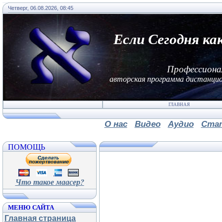
Четверг, 06.08.2026, 08:45
Если Сегодня ка
Профессиона
авторская программа дистанцио
ГЛАВНАЯ
О нас
Видео
Аудио
Ста
ПОМОЩЬ
Что такое маасер?
МЕНЮ САЙТА
Главная страница