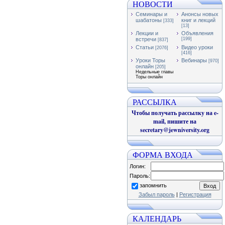
НОВОСТИ
Семинары и
Анонсы новых
шабатоны
книг и лекций
[333]
[13]
Лекции и
Объявления
встречи
[199]
[837]
Статьи
Видео уроки
[2076]
[416]
Уроки Торы
Вебинары
[970]
онлайн
[205]
Недельные главы
Торы онлайн
РАССЫЛКА
Чтобы получать рассылку на e-
mail, пишите на
secretary@jewniversity.org
ФОРМА ВХОДА
Логин:
Пароль:
запомнить
Забыл пароль
|
Регистрация
КАЛЕНДАРЬ