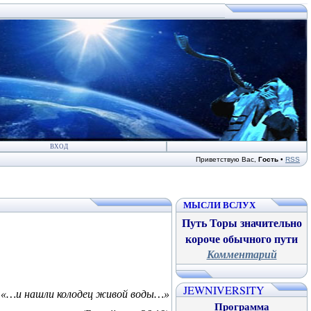
ВХОД
Приветствую Вас
,
Гость
•
RSS
МЫСЛИ ВСЛУХ
Путь Торы значительно
короче обычного пути
Комментарий
JEWNIVERSITY
«…и нашли колодец живой воды…»
Программа