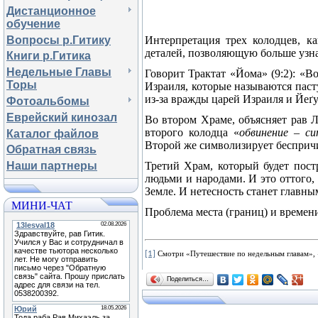
Дистанционное
обучение
Вопросы р.Гитику
Интерпретация трех колодцев, к
деталей, позволяющую больше узна
Книги р.Гитика
Недельные Главы
Говорит Трактат «Йома» (9:2): «Во
Торы
Израиля, которые называются паст
из
-за
вражды царей Израиля
и
Йеґу
Фотоальбомы
Еврейский кинозал
Во втором Храме, объясняет рав Л
второго колодца «
обвинение
–
си
Каталог файлов
Второй же символизирует беспричи
Обратная связь
Третий Храм, который будет пос
Наши партнеры
людьми и народами. И это оттого,
Земле. И нетесность станет главн
МИНИ-ЧАТ
Проблема места (границ) и времен
[1]
Смотри «Путешествие по недельным главам»,
Поделиться…