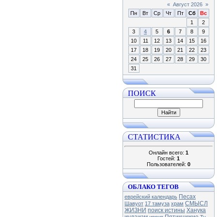
«
Август 2026
»
Пн
Вт
Ср
Чт
Пт
Сб
Вс
1
2
3
4
5
6
7
8
9
10
11
12
13
14
15
16
17
18
19
20
21
22
23
24
25
26
27
28
29
30
31
ПОИСК
СТАТИСТИКА
Онлайн всего:
1
Гостей:
1
Пользователей:
0
ОБЛАКО ТЕГОВ
Песах
еврейский календарь
СМЫСЛ
Шавуот
17 тамуза
храм
ЖИЗНИ
поиск истины
Ханука