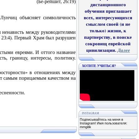
(Бе-рейшит, 26:19)
дистанционного
обучения приглашает
всех, интересующихся
Лунчиц объясняет символичность
смыслом своей (и не
только) жизни, к
я ненависть между руководителями
партнерству, в поиске
, 23:4).
Первый
Храм
был разрушен
сокровищ еврейской
цивилизации.
Далее
остыми евреями. И оттого название
ть, границу, интересы, политику.
ХОТИТЕ УЧИТЬСЯ?
осторности» в отношениях между
нет самым порицаемым качеством на
есненности.
INSTAGRAM
Подписывайтесь на меня в
Instagram! Имя пользователя:
mmgitik