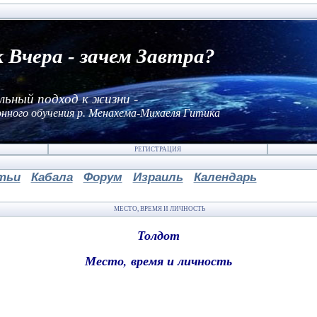
к Вчера - зачем Завтра?
льный подход к жизни -
нного обучения р. Менахема-Михаеля Гитика
РЕГИСТРАЦИЯ
тьи
Кабала
Форум
Израиль
Календарь
МЕСТО, ВРЕМЯ И ЛИЧНОСТЬ
Толдот
Место, время и личность