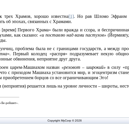
ак трех Храмов, хорошо известна
[1]
. Но рав Шломо Эфраим 
ть об эпохах, связанных с Храмами.
 [время]
Первого Храма» были вражда и ссора, и беспричинна
ухами, как сказано:
«и поставлю над вами пастухов»
(Йермия
ґу
ды.
унчиц, проблема была не с границами государств, а между пр
тна
». Первый колодец «распря» подразумевает некую общнос
нные обвинения, неприятие друг друга.
троен царем-Машиахом назван
«реховот – широкий»
в силу «пр
 что с приходом Машиаха установится мир, и эгоцентризм ста
ым приобретением борцов со все ограничивающим Эго!
и (неприятия) решается лишь на уровне личности – широты, нест
 «Бе-рейшит».
Copyright MyCorp © 2026