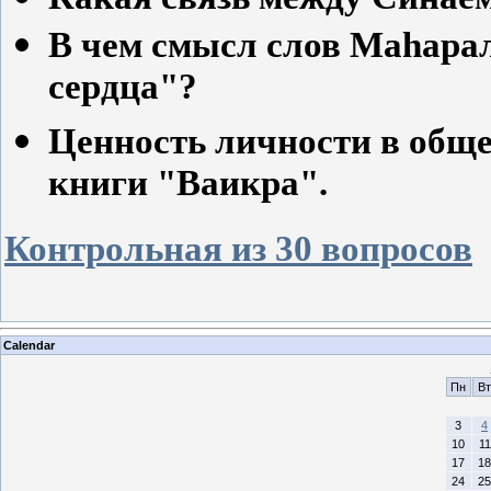
В чем смысл слов Маhарал
сердца"?
Ценность личности в общ
книги "Ваикра".
Контрольная из 30 вопросов
Calendar
Пн
Вт
3
4
10
11
17
18
24
25