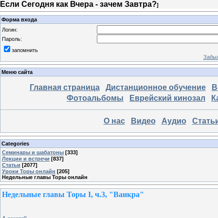
Если Сегодня как Вчера - зачем Завтра?
]
Форма входа
Логин:
Пароль:
запомнить
Забыл
Меню сайта
Главная страница
Дистанционное обучение
В
Фотоальбомы
Еврейский кинозал
К
О нас
Видео
Аудио
Стать
Categories
Семинары и шабатоны
[333]
Лекции и встречи
[837]
Статьи
[2077]
Уроки Торы онлайн
[205]
Недельные главы Торы онлайн
Недельные главы Торы I, ч.3, "Ваикра"