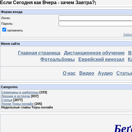
Если Сегодня как Вчера - зачем Завтра?
]
Форма входа
Логин:
Пароль:
запомнить
Забыл
Меню сайта
Главная страница
Дистанционное обучение
В
Фотоальбомы
Еврейский кинозал
К
О нас
Видео
Аудио
Стать
Categories
Семинары и шабатоны
[333]
Лекции и встречи
[837]
Статьи
[2077]
Уроки Торы онлайн
[205]
Недельные главы Торы онлайн
Бе