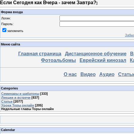
Если Сегодня как Вчера - зачем Завтра?
]
Форма входа
Логин:
Пароль:
запомнить
Забыл
Меню сайта
Главная страница
Дистанционное обучение
В
Фотоальбомы
Еврейский кинозал
К
О нас
Видео
Аудио
Стать
Categories
Семинары и шабатоны
[333]
Лекции и встречи
[837]
Статьи
[2077]
Уроки Торы онлайн
[205]
Недельные главы Торы онлайн
Calendar