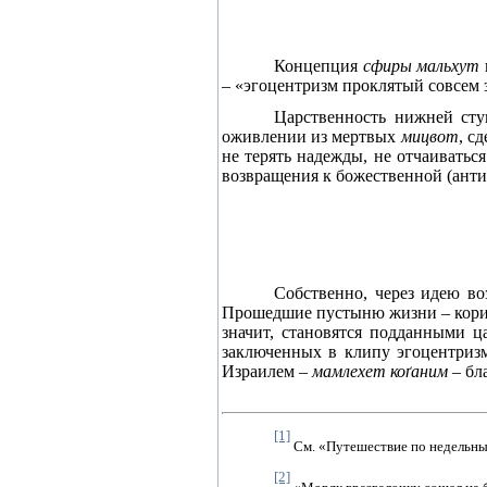
Концепция
сфиры мальхут
– «эгоцентризм проклятый совсем з
Царственность нижней ст
оживлении из мертвых
мицвот
, с
не терять надежды, не отчаиваться
возвращения к божественной (анти
Собственно, через идею в
Прошедшие пустыню жизни – корид
значит, становятся подданными ц
заключенных в клипу эгоцентризм
Израилем –
мамлехет ко
ґ
аним –
бл
[1]
См. «Путешествие по недельным
[2]