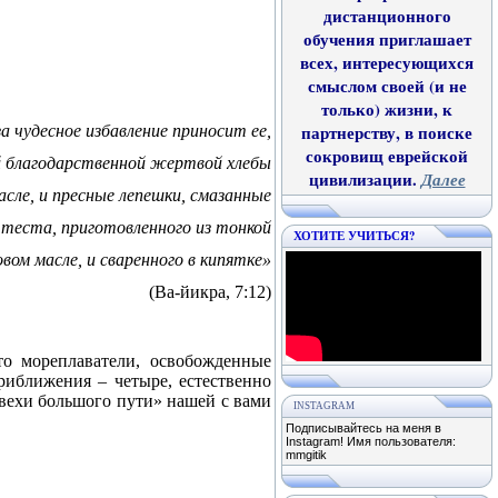
дистанционного
обучения приглашает
всех, интересующихся
смыслом своей (и не
только) жизни, к
а чудесное избавление приносит ее,
партнерству, в поиске
сокровищ еврейской
й благодарственной жертвой хлебы
цивилизации.
Далее
сле, и пресные лепешки, смазанные
з теста, приготовленного из тонкой
ХОТИТЕ УЧИТЬСЯ?
вом масле, и сваренного в кипятке»
(Ва-йикра, 7:12)
то мореплаватели, освобожденные
риближения – четыре, естественно
вехи большого пути» нашей с вами
INSTAGRAM
Подписывайтесь на меня в
Instagram! Имя пользователя:
mmgitik