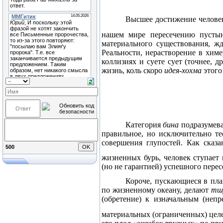
Высшее достижение человек
нашем мире пересечению пусты
материального существования, жд
Реальности, нерастворение в хим
коллизиях и суете сует (точнее, 
жизнь, коль скоро
идея-хохма
этого
Категория
бина
подразумева
правильное, но исключительно те
совершения глупостей. Как сказ
500
жизненных бурь, человек ступает
(но не гарантией) успешного пере
Короче, пускающиеся в пла
по жизненному океану, делают
тш
(обретение) к изначальным (неп
материальных (ограниченных) целе