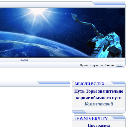
ВХОД
Приветствую Вас
,
Гость
•
RSS
МЫСЛИ ВСЛУХ
Путь Торы значительно
короче обычного пути
Комментарий
JEWNIVERSITY
Программа