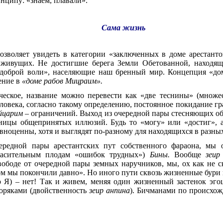
нципу: «знаем, плавали».
Сама жизнь
озволяет увидеть в категории «заключенных в доме арестант
. живущих. Не достигшие берега Земли Обетованной, находя
доброй воли», населяющие наш бренный мир. Концепция «дом
ение в
«доме рабов Мицраим».
ическое, название можно перевести как «две теснины» (множ
еловека, согласно такому определению, постоянное покидание 
йцарим
– ограничений. Выход из очередной пары стесняющих об
ицы общепринятых иллюзий. Будь то «могу» или «достиг», а
ноценны, хотя и выглядят по-разному для находящихся в разных
чередной пары арестантских пут собственного фараона, мы
спасительным плодам «ошибок трудных»)
Бины.
Вообще
зеир
вободе от очередной пары земных наручников, мы, ох как не с
лом мы покончили давно». Но иного пути сквозь жизненные бури 
о Я) – нет! Так и живем, меняя один жизненный застенок эго
оряками (двойственность
зеир анпина
). Бичманами по происхож