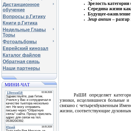
Зрелость категории
Дистанционное
Середина жизни как
обучение
Будущее-оживление
Вопросы р.Гитику
Зеир анпин
– разгар
Книги р.Гитика
Недельные Главы
Торы
Фотоальбомы
Еврейский кинозал
Каталог файлов
Обратная связь
Наши партнеры
МИНИ-ЧАТ
РаШИ определяет категор
узники, исцелившиеся больные и 
связано с четырехбуквенным Име
жизни, соответствующие духовны