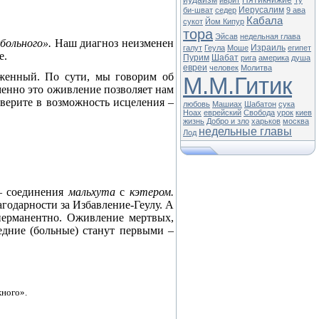
иудаизм
Пятикнижие
иврит
Ту
Иерусалим
би-шват
седер
9 ава
Кабала
сукот
Йом Кипур
тора
Эйсав
недельная глава
 больного».
Наш диагноз неизменен
Израиль
галут
Геула
Моше
египет
е.
Пурим
Шабат
рига
америка
душа
евреи
человек
Молитва
оженный. По сути, мы говорим об
М.М.Гитик
менно это оживление позволяет нам
ы верите в возможность исцеления –
любовь
Машиах
Шабатон
сука
Ноах
еврейский
Свобода
урок
киев
жизнь
Добро и зло
харьков
москва
недельные главы
Лод
 – соединения
мальхута
с
кэтером.
лагодарности за Избавление-Геулу. А
ерманентно. Оживление мертвых,
едние (больные) станут первыми –
жного».