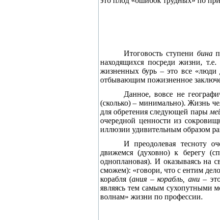
это плод «ошибок трудных» по при
Итоговость ступени
бина
п
находящихся посреди жизни, т.е
жизненных бурь – это все «люди 
отбывающим пожизненное заключ
Данное, вовсе не географ
(сколько) – минимально). Жизнь ч
для обретения следующей пары
ме
очередной ценности из сокровищн
иллюзии удивительным образом рав
И преодолевая тесноту о
движемся (духовно) к берегу (
одноплановая). И оказываясь на с
сможем): «говори, что с ентим де
корабля (
ания – корабль, ани –
эт
являясь тем самым сухопутными м
волнам» жизни по профессии.