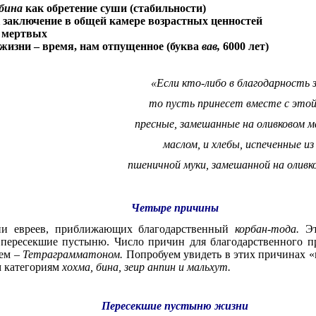
бина
как обретение суши (стабильности)
 заключение в общей камере возрастных ценностей
 мертвых
 жизни – время, нам отпущенное (буква
вав,
6000 лет)
«Если кто-либо в благодарность з
то пусть принесет вместе с это
пресные, замешанные на оливковом ма
маслом, и хлебы, испеченные и
пшеничной муки, замешанной на оливко
Четыре причины
ии евреев, приближающих благодарственный
корбан-тода.
Э
пересекшие пустыню. Число причин для благодарственного п
нем –
Тетраграмматоном.
Попробуем увидеть в этих причинах «
м категориям
хохма, бина, зеир анпин и мальхут.
Пересекшие пустыню жизни