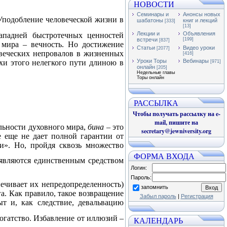
НОВОСТИ
Семинары и
Анонсы новых
Уподобление человеческой жизни в
шабатоны
книг и лекций
[333]
[13]
Лекции и
Объявления
ападней быстротечных ценностей
встречи
[199]
[837]
о мира – вечность. Но достижение
Статьи
Видео уроки
[2077]
овеческих непровалов в жизненных
[416]
Уроки Торы
Вебинары
ехи этого нелегкого пути длиною в
[971]
онлайн
[205]
Недельные главы
Торы онлайн
РАССЫЛКА
Чтобы получать рассылку на e-
mail, пишите на
льности духовного мира,
бина
– это
secretary@jewniversity.org
е еще не дает полной гарантии от
и». Но, пройдя сквозь множество
ФОРМА ВХОДА
 являются единственным средством
Логин:
Пароль:
ечивает их непредопределенность)
запомнить
а. Как правило, такое возвращение
Забыл пароль
|
Регистрация
т и, как следствие, девальвацию
богатство. Избавление от иллюзий –
КАЛЕНДАРЬ