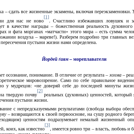
а – сдать все жизненные экзамены, включая переэкзаменовки. 
[1]
ни для нас не ново
. Счастливо избежавших ловушек и з
ет в качестве награды – божественная реальность духовног
ерах и фата морганах «матчасти» этого мира – есть сумма чел
дрожании воздуха – мареве!). Разберем подробно три главных в
 пересечения пустыни жизни нами определена.
мореплаватели
Йордей
ґ
аям –
ет осознание, понимание. В отличие от результата –
хохма –
реа
оретическое мировоззрение. Само по себе правильное видени
ано у мудрецов: «не доверяй себе до последней минуты жизн
[2]
 на твердую почву
реальных (духовных) ценностей, который
сечения пустыни жизни.
вание с непредсказуемыми результатами (свобода выбора обесп
уву
– возвращаются к своей первооснове, на сушу родного берег
реходящим) ценностям подразумевает немалый жизненный опы
[3]
й, коих, как известно
, имеется ровно три – власть, любовь и 