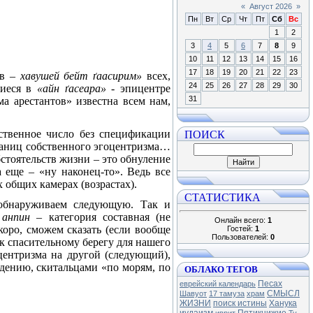
«
Август 2026
»
Пн
Вт
Ср
Чт
Пт
Сб
Вс
1
2
3
4
5
6
7
8
9
10
11
12
13
14
15
16
17
18
19
20
21
22
23
ов –
хавушей бейт
ґ
аасирим»
всех,
24
25
26
27
28
29
30
щиеся в
«айн
ґ
асеара»
- эпицентре
31
а арестантов» известна всем нам,
ПОИСК
ественное число без спецификации
границ собственного эгоцентризма…
стоятельств жизни – это обнуление
 еще – «ну наконец-то». Ведь все
 общих камерах (возрастах).
СТАТИСТИКА
 обнаруживаем следующую. Так и
 анпин
– категория составная (не
Онлайн всего:
1
коро, сможем сказать (если вообще
Гостей:
1
Пользователей:
0
к спасительному берегу для нашего
центризма на другой (следующий),
дению, скитальцами «по морям, по
ОБЛАКО ТЕГОВ
Песах
еврейский календарь
СМЫСЛ
Шавуот
17 тамуза
храм
ЖИЗНИ
поиск истины
Ханука