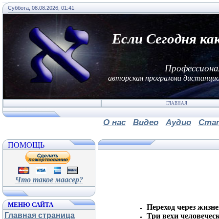
Суббота, 08.08.2026, 01:41
Если Сегодня ка
Профессиона
авторская программа дистанцио
ГЛАВНАЯ
О нас
Видео
Аудио
Ста
ПОМОЩЬ
Что такое маасер?
МЕНЮ САЙТА
Переход через жизне
Главная страница
Три вехи человечес