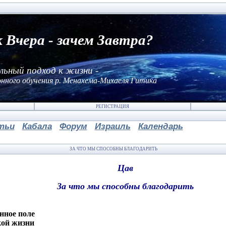
к Вчера - зачем Завтра?
льный подход к жизни -
нного обучения р. Менахема-Михаеля Гитика
РЕГИСТРАЦИЯ
тьи
Кабала
Форум
Израиль
Календарь
ЗА ЧТО МЫ СПОСОБНЫ БЛАГОДАРИТЬ
Цав
За что мы способны благодарить
нное поле
кой жизни