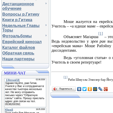
Дистанционное
обучение
Вопросы р.Гитику
Книги р.Гитика
Моше жалуется на еврейск
Недельные Главы
Учитель – «а идише маме – еврейск
Торы
[1]
Фотоальбомы
Объясняет Ма
ґ
арша
–
это
Ведь недовольство у
эрев рав
вы
Еврейский кинозал
«еврейская мама» Моше Рабэйну д
Каталог файлов
диссидентами.
Обратная связь
Ведь «уголовная статья» 
Наши партнеры
Учитель в своем репертуаре!
МИНИ-ЧАТ
[1]
Раби Шмуэль-Элиэзер бар Йе
ґ
Поделиться…