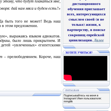
у этому, что будут плакаться мне,
дистанционного
оворя: дай нам мяса и будем есть?»
обучения приглашает
всех, интересующихся
смыслом своей (и не
 Да быть того не может! Ведь наш
только) жизни, к
ю в этом предложении.
партнерству, в поиске
сокровищ еврейской
ую», выражаясь языком адвокатов.
цивилизации.
Далее
идраш
, было лишь прикрытием. И
х детей «увлеченных» египетскими
ХОТИТЕ УЧИТЬСЯ?
от
– прелюбодеянием. Короче, наш
INSTAGRAM
Подписывайтесь на меня в
Instagram! Имя пользователя:
mmgitik