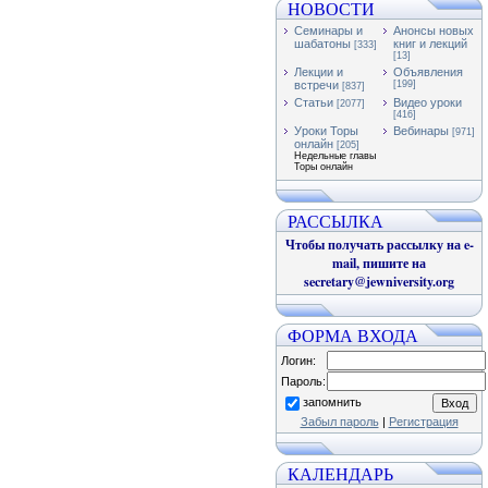
НОВОСТИ
Семинары и
Анонсы новых
шабатоны
книг и лекций
[333]
[13]
Лекции и
Объявления
встречи
[199]
[837]
Статьи
Видео уроки
[2077]
[416]
Уроки Торы
Вебинары
[971]
онлайн
[205]
Недельные главы
Торы онлайн
РАССЫЛКА
Чтобы получать рассылку на e-
mail, пишите на
secretary@jewniversity.org
ФОРМА ВХОДА
Логин:
Пароль:
запомнить
Забыл пароль
|
Регистрация
КАЛЕНДАРЬ