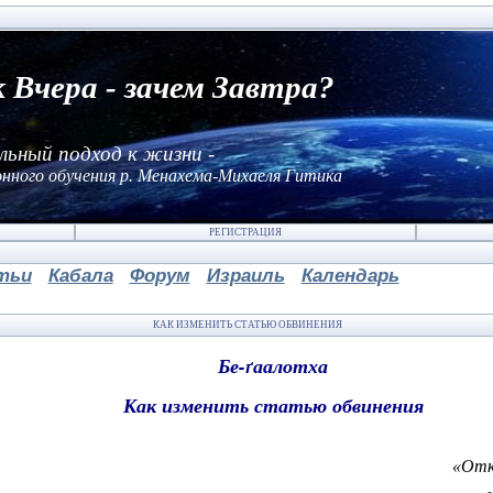
к Вчера - зачем Завтра?
льный подход к жизни -
нного обучения р. Менахема-Михаеля Гитика
РЕГИСТРАЦИЯ
тьи
Кабала
Форум
Израиль
Календарь
КАК ИЗМЕНИТЬ СТАТЬЮ ОБВИНЕНИЯ
Бе
-ґ
аалотха
Как изменить статью обвинения
«Отк