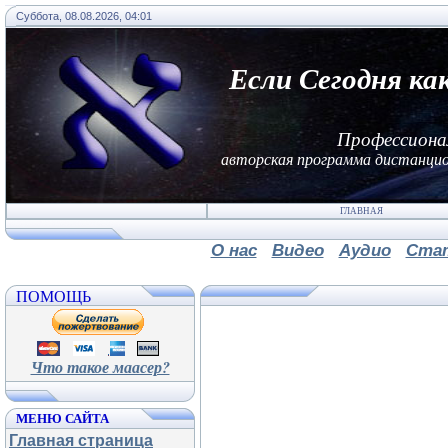
Суббота, 08.08.2026, 04:01
Если Сегодня ка
Профессиона
авторская программа дистанцио
ГЛАВНАЯ
О нас
Видео
Аудио
Ста
ПОМОЩЬ
Что такое маасер?
МЕНЮ САЙТА
Главная страница