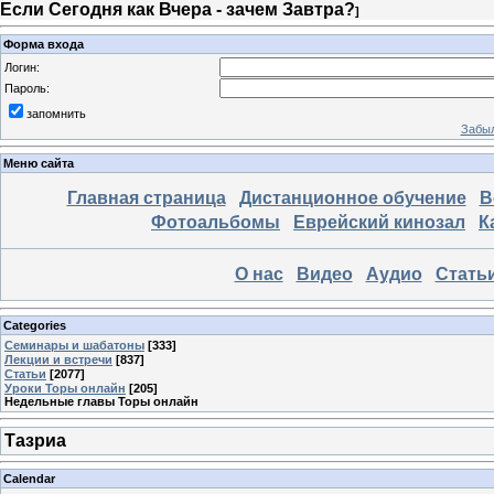
Если Сегодня как Вчера - зачем Завтра?
]
Форма входа
Логин:
Пароль:
запомнить
Забыл
Меню сайта
Главная страница
Дистанционное обучение
В
Фотоальбомы
Еврейский кинозал
К
О нас
Видео
Аудио
Стать
Categories
Семинары и шабатоны
[333]
Лекции и встречи
[837]
Статьи
[2077]
Уроки Торы онлайн
[205]
Недельные главы Торы онлайн
Тазриа
Calendar