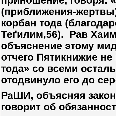
приношение, говоря: 
(приближения-жертвы)
корбан тода (благодар
Теґилим,56). Рав Хаи
объяснение этому мид
отчего Пятикнижие не
тода» со всеми остал
отодвинуло его до се
РаШИ, объясняя закон
говорит об обязаннос