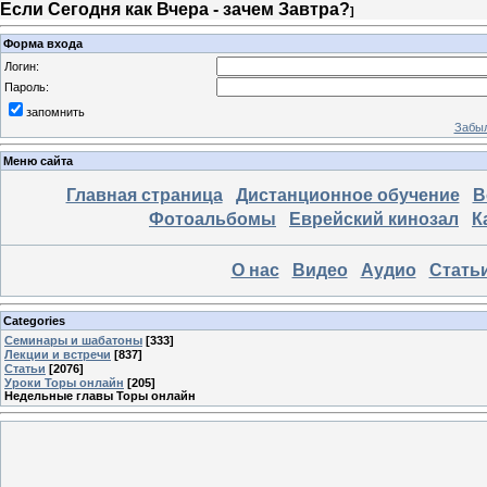
Если Сегодня как Вчера - зачем Завтра?
]
Форма входа
Логин:
Пароль:
запомнить
Забыл
Меню сайта
Главная страница
Дистанционное обучение
В
Фотоальбомы
Еврейский кинозал
К
О нас
Видео
Аудио
Стать
Categories
Семинары и шабатоны
[333]
Лекции и встречи
[837]
Статьи
[2076]
Уроки Торы онлайн
[205]
Недельные главы Торы онлайн