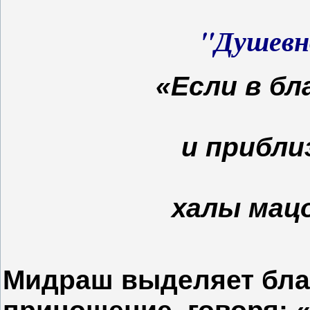
"Душевн
«Если в б
и прибли
халы мац
Мидраш выделяет бла