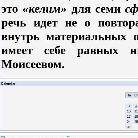
это
«келим»
для семи
сф
речь идет не о повтор
внутрь материальных о
имеет себе равных н
Моисеевом.
Calendar
Пн
Вт
3
4
10
11
17
18
24
25
31