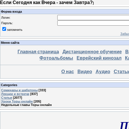
Если Сегодня как Вчера - зачем Завтра?
]
Форма входа
Логин:
Пароль:
запомнить
Забыл
Меню сайта
Главная страница
Дистанционное обучение
В
Фотоальбомы
Еврейский кинозал
К
О нас
Видео
Аудио
Стать
Categories
Семинары и шабатоны
[333]
Лекции и встречи
[837]
Статьи
[2077]
Уроки Торы онлайн
[205]
Недельные главы Торы онлайн
П