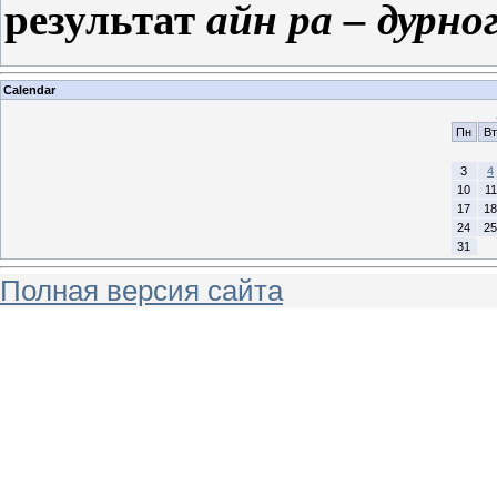
результат
айн ра – дурног
Calendar
Пн
Вт
3
4
10
11
17
18
24
25
31
Полная версия сайта