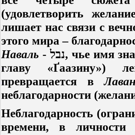
(удовлетворить желани
лишает нас связи с веч
этого мира – благодарно
Наваль
-
נבל
, чье имя зн
главу «
Ґ
аазину») л
превращается в
Лав
неблагодарности (желани
Неблагодарность (ограни
времени, в личности