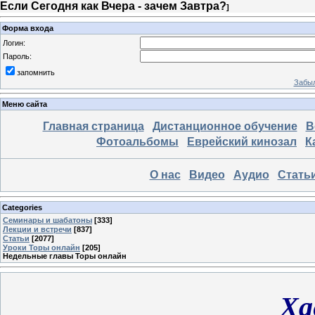
Если Сегодня как Вчера - зачем Завтра?
]
Форма входа
Логин:
Пароль:
запомнить
Забыл
Меню сайта
Главная страница
Дистанционное обучение
В
Фотоальбомы
Еврейский кинозал
К
О нас
Видео
Аудио
Стать
Categories
Семинары и шабатоны
[333]
Лекции и встречи
[837]
Статьи
[2077]
Уроки Торы онлайн
[205]
Недельные главы Торы онлайн
Ха