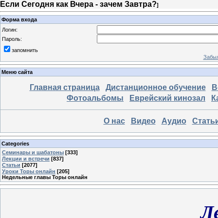
Если Сегодня как Вчера - зачем Завтра?
]
Форма входа
Логин:
Пароль:
запомнить
Забыл
Меню сайта
Главная страница
Дистанционное обучение
В
Фотоальбомы
Еврейский кинозал
К
О нас
Видео
Аудио
Стать
Categories
Семинары и шабатоны
[333]
Лекции и встречи
[837]
Статьи
[2077]
Уроки Торы онлайн
[205]
Недельные главы Торы онлайн
Л