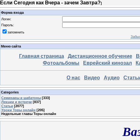
Если Сегодня как Вчера - зачем Завтра?
]
Форма входа
Логин:
Пароль:
запомнить
Забыл
Меню сайта
Главная страница
Дистанционное обучение
В
Фотоальбомы
Еврейский кинозал
К
О нас
Видео
Аудио
Стать
Categories
Семинары и шабатоны
[333]
Лекции и встречи
[837]
Статьи
[2077]
Уроки Торы онлайн
[205]
Недельные главы Торы онлайн
Ва