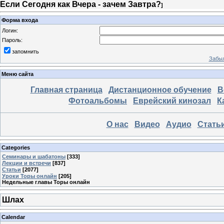
Если Сегодня как Вчера - зачем Завтра?
]
Форма входа
Логин:
Пароль:
запомнить
Забыл
Меню сайта
Главная страница
Дистанционное обучение
В
Фотоальбомы
Еврейский кинозал
К
О нас
Видео
Аудио
Стать
Categories
Семинары и шабатоны
[333]
Лекции и встречи
[837]
Статьи
[2077]
Уроки Торы онлайн
[205]
Недельные главы Торы онлайн
Шлах
Calendar