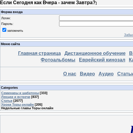
Если Сегодня как Вчера - зачем Завтра?
]
Форма входа
Логин:
Пароль:
запомнить
Забыл
Меню сайта
Главная страница
Дистанционное обучение
В
Фотоальбомы
Еврейский кинозал
К
О нас
Видео
Аудио
Стать
Categories
Семинары и шабатоны
[333]
Лекции и встречи
[837]
Статьи
[2077]
Уроки Торы онлайн
[205]
Недельные главы Торы онлайн