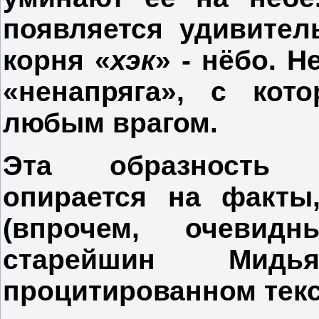
появляется удивител
корня «
хэк
» - нёбо. Н
«ненапряга», с кот
любым врагом.
Эта образность 
опирается на факты
(впрочем, очеви
старейшин Мидь
процитированном текс