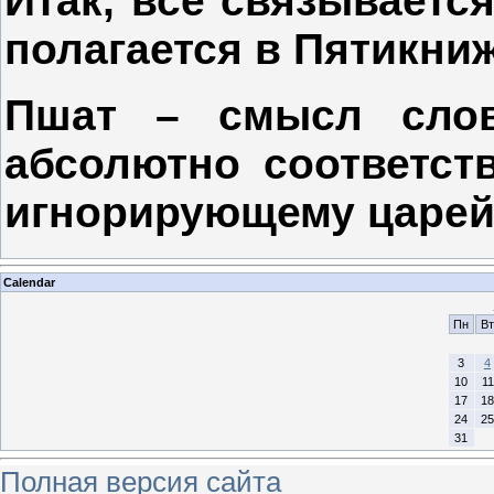
Итак, все связывается
полагается в Пятикниж
Пшат – смысл сло
абсолютно соответст
игнорирующему царей
Calendar
Пн
Вт
3
4
10
11
17
18
24
25
31
Полная версия сайта