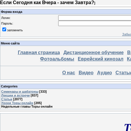
Если Сегодня как Вчера - зачем Завтра?
]
Форма входа
Логин:
Пароль:
запомнить
Забыл
Меню сайта
Главная страница
Дистанционное обучение
В
Фотоальбомы
Еврейский кинозал
К
О нас
Видео
Аудио
Стать
Categories
Семинары и шабатоны
[333]
Лекции и встречи
[837]
Статьи
[2077]
Уроки Торы онлайн
[205]
Недельные главы Торы онлайн
Т