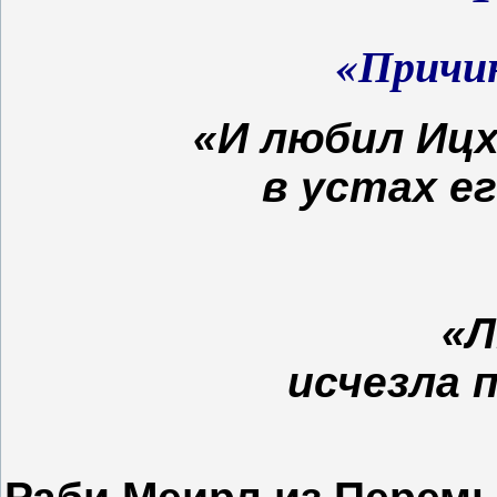
«Причи
«И любил Ицх
в устах ег
«Л
исчезла 