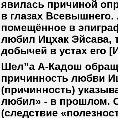
явилась причиной оп
в глазах Всевышнего.
помещённое в эпиграф
любил Ицхак Эйсава, т
добычей в устах его [И
Шел”а А-Кадош обращ
причинность любви Иц
(причинность) указыва
любил» - в прошлом. 
(следствие «полезност