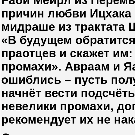
Раби Меирл из Перем
причин любви Ицхака 
мидраше из трактата Ш
«В будущем обратитс
праотцев и скажет им
промахи». Авраам и Яа
ошиблись – пусть полу
начнёт вести подсчёты
невелики промахи, до
рекомендует их не на