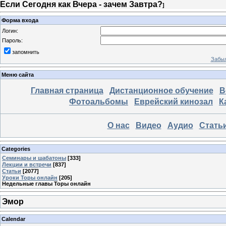
Если Сегодня как Вчера - зачем Завтра?
]
Форма входа
Логин:
Пароль:
запомнить
Забыл
Меню сайта
Главная страница
Дистанционное обучение
В
Фотоальбомы
Еврейский кинозал
К
О нас
Видео
Аудио
Стать
Categories
Семинары и шабатоны
[333]
Лекции и встречи
[837]
Статьи
[2077]
Уроки Торы онлайн
[205]
Недельные главы Торы онлайн
Эмор
Calendar