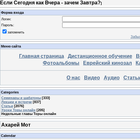
Если Сегодня как Вчера - зачем Завтра?
]
Форма входа
Логин:
Пароль:
запомнить
Забыл
Меню сайта
Главная страница
Дистанционное обучение
В
Фотоальбомы
Еврейский кинозал
К
О нас
Видео
Аудио
Стать
Categories
Семинары и шабатоны
[333]
Лекции и встречи
[837]
Статьи
[2076]
Уроки Торы онлайн
[205]
Недельные главы Торы онлайн
Ахарей Мот
Calendar