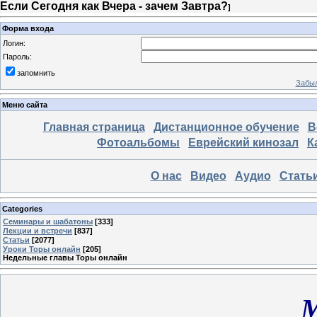
Если Сегодня как Вчера - зачем Завтра?
]
Форма входа
Логин:
Пароль:
запомнить
Забыл
Меню сайта
Главная страница
Дистанционное обучение
В
Фотоальбомы
Еврейский кинозал
К
О нас
Видео
Аудио
Стать
Categories
Семинары и шабатоны
[333]
Лекции и встречи
[837]
Статьи
[2077]
Уроки Торы онлайн
[205]
Недельные главы Торы онлайн
М