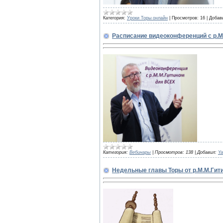
Категория:
Уроки Торы онлайн
|
Просмотров:
16
|
Добав
Расписание видеоконференций с р.
Категория:
Вебинары
|
Просмотров:
138
|
Добавил:
Ya
Недельные главы Торы от р.М.М.Гитика