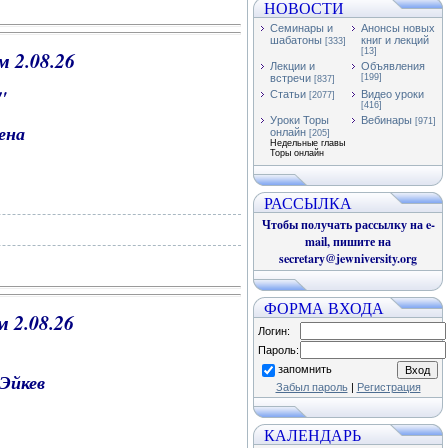
НОВОСТИ
Семинары и
Анонсы новых
шабатоны
книг и лекций
[333]
 2.08.26
[13]
Лекции и
Объявления
встречи
[199]
[837]
и"
Статьи
Видео уроки
[2077]
[416]
Уроки Торы
Вебинары
[971]
дена
онлайн
[205]
Недельные главы
Торы онлайн
РАССЫЛКА
Чтобы получать рассылку на e-
mail, пишите на
secretary@jewniversity.org
ФОРМА ВХОДА
м 2.08
.26
Логин:
Пароль:
запомнить
 Эйкев
Забыл пароль
|
Регистрация
КАЛЕНДАРЬ