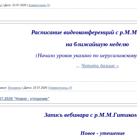
ри
|
Дата:
23.07.2026
|
Комментарии (0)
Расписание видеоконференций с р.М.
на ближайшую неделю
(Начало уроков указано по иерусалимскому
...
Читать дальше »
авил:
Меламори
|
Дата:
23.07.2026
|
Комментарии (0)
07.2026 "Новое - утешение"
Запись вебинара с р.М.М.Гитиком
Новое - утешение