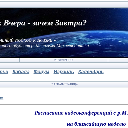
к Вчера - зачем Завтра?
льный подход к жизни -
нного обучения р. Менахема-Михаеля Гитика
РЕГИСТРАЦИЯ
тьи
Кабала
Форум
Израиль
Календарь
ГЛАВНАЯ СТРАНИЦА
ом
Расписание видеоконференций с р.
на ближайшую неделю