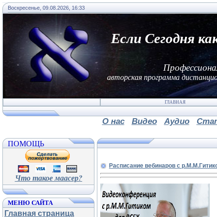
Воскресенье, 09.08.2026, 16:33
Если Сегодня ка
Профессиона
авторская программа дистанцио
ГЛАВНАЯ
О нас
Видео
Аудио
Ста
ПОМОЩЬ
Расписание вебинаров с р.М.М.Гитик
Что такое маасер?
МЕНЮ САЙТА
Главная страница