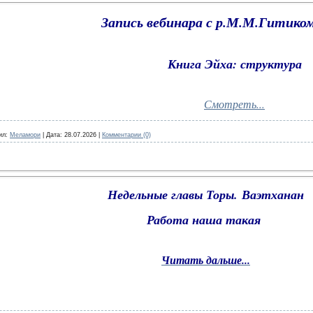
Запись вебинара с р.М.М.Гитиком
Книга Эйха: структура
Смотреть...
ил:
Меламори
|
Дата:
28.07.2026
|
Комментарии (0)
Недельные главы Торы.
Ваэтханан
Работа наша такая
Читать дальше...