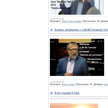
Категория:
Уроки Торы онлайн
|
Просмотров:
38
|
Добав
Запись вебинара с р.М.М.Гитиком 19.
Категория:
Видео уроки
|
Просмотров:
41
|
Добавил:
Ме
Для чтения 9 Ава