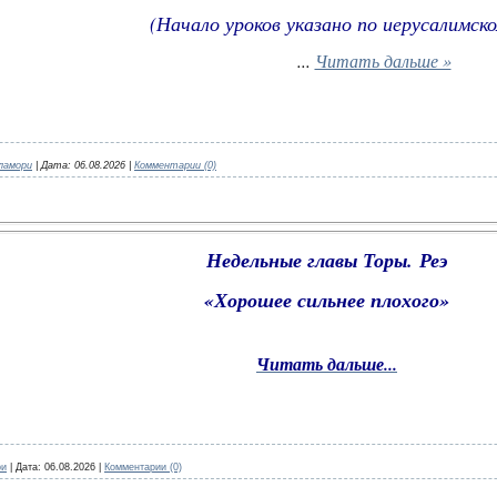
(Начало уроков указано по иерусалимск
...
Читать дальше »
ламори
|
Дата:
06.08.2026
|
Комментарии (0)
Недельные главы Торы.
Реэ
«Хорошее сильнее плохого»
Читать дальше...
ри
|
Дата:
06.08.2026
|
Комментарии (0)