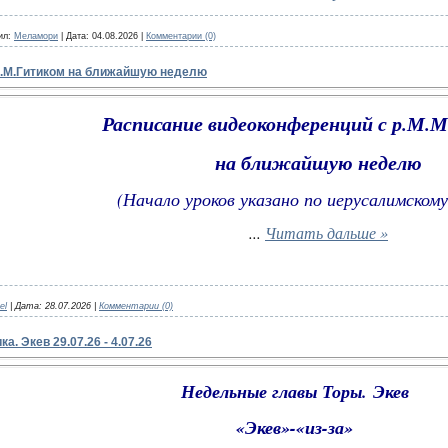
ил:
Меламори
|
Дата:
04.08.2026
|
Комментарии (0)
М.М.Гитиком на ближайшую неделю
Расписание видеоконференций с р.М.
на ближайшую неделю
(Начало уроков указано по иерусалимскому
...
Читать дальше »
el
|
Дата:
28.07.2026
|
Комментарии (0)
. Экев 29.07.26 - 4.07.26
Недельные главы Торы.
Экев
«Экев»-«из-за»