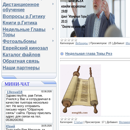
Дистанционное
обучение
Вопросы р.Гитику
Книги р.Гитика
Недельные Главы
Торы
Фотоальбомы
Категория:
Вебинары
|
Просмотров:
15
|
Добавил:
Ме
Еврейский кинозал
Недельная глава Торы Реэ
Каталог файлов
Обратная связь
Наши партнеры
МИНИ-ЧАТ
Категория:
Статьи
|
Просмотров:
17
|
Добавил:
Меламо