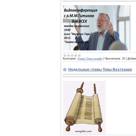
Категория:
Уроки Торы онлайн
|
Просмотров:
20
|
Добав
Недельные главы Торы Ваэтханан