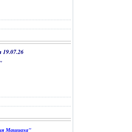
 19.07.26
и"
ия Машиаха"