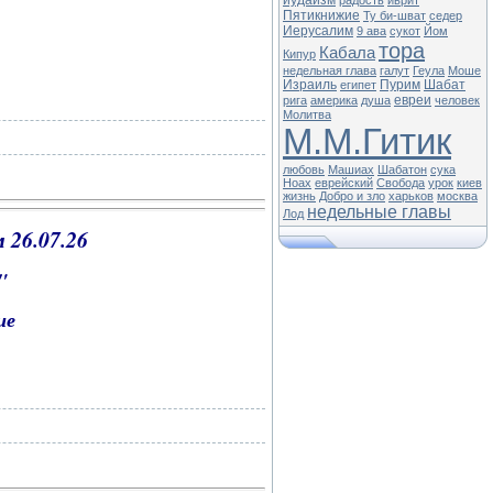
иудаизм
радость
иврит
Пятикнижие
Ту би-шват
седер
Иерусалим
9 ава
сукот
Йом
тора
Кабала
Кипур
недельная глава
галут
Геула
Моше
Израиль
Пурим
Шабат
египет
евреи
рига
америка
душа
человек
Молитва
М.М.Гитик
любовь
Машиах
Шабатон
сука
Ноах
еврейский
Свобода
урок
киев
жизнь
Добро и зло
харьков
москва
недельные главы
Лод
 26.07.26
и"
ние