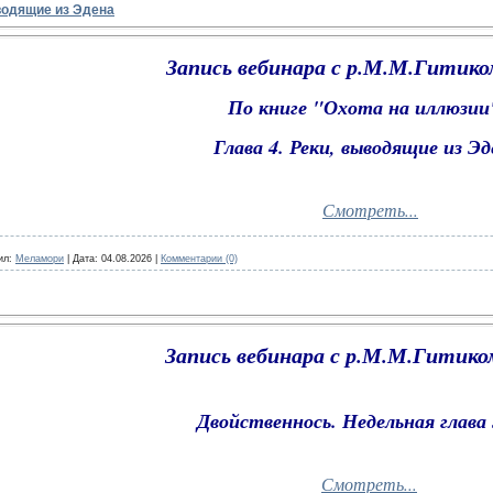
ыводящие из Эдена
Запись вебинара с р.М.М.Гитиком
По книге "Охота на иллюзи
Глава 4. Реки, выводящие из Э
Смотреть...
ил:
Меламори
|
Дата:
04.08.2026
|
Комментарии (0)
Запись вебинара с р.М.М.Гитико
Двойственнось. Недельная глава
Смотреть...