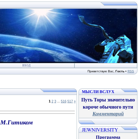
ВХОД
Приветствую Вас
,
Гость
•
RSS
МЫСЛИ ВСЛУХ
Путь Торы значительно
1
2
3
...
516
517
»
короче обычного пути
Комментарий
М.М.Гитиком
JEWNIVERSITY
Программа