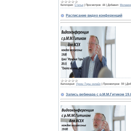
Категория:
Статьи
|
Просмотров:
44
|
Добавил:
Меламо
Расписание видео конференций
Категория:
Уроки Торы онлайн
|
Просмотров:
59
|
Доб
Запись вебинара с р.М.М.Гитиком 19.