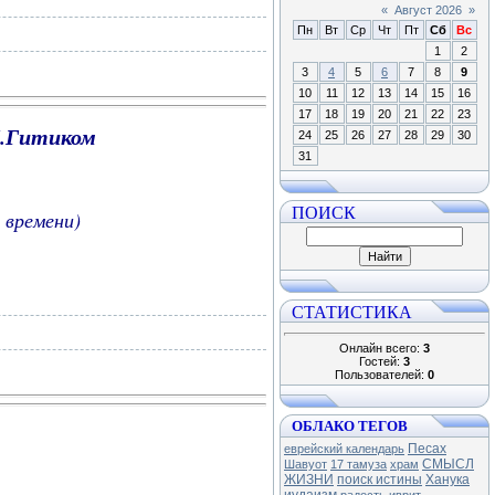
«
Август 2026
»
Пн
Вт
Ср
Чт
Пт
Сб
Вс
1
2
3
4
5
6
7
8
9
10
11
12
13
14
15
16
17
18
19
20
21
22
23
М.Гитиком
24
25
26
27
28
29
30
31
ПОИСК
 времени)
СТАТИСТИКА
Онлайн всего:
3
Гостей:
3
Пользователей:
0
ОБЛАКО ТЕГОВ
Песах
еврейский календарь
СМЫСЛ
Шавуот
17 тамуза
храм
ЖИЗНИ
поиск истины
Ханука