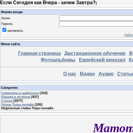
Если Сегодня как Вчера - зачем Завтра?
]
Форма входа
Логин:
Пароль:
запомнить
Забыл
Меню сайта
Главная страница
Дистанционное обучение
В
Фотоальбомы
Еврейский кинозал
К
О нас
Видео
Аудио
Стать
Categories
Семинары и шабатоны
[333]
Лекции и встречи
[837]
Статьи
[2077]
Уроки Торы онлайн
[205]
Недельные главы Торы онлайн
Матот 