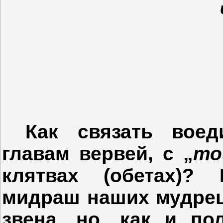
Как связать вое
главам вервей, с „
то
клятвах
(обетах
)?
мидраш
наших
мудре
звена, но, как и по