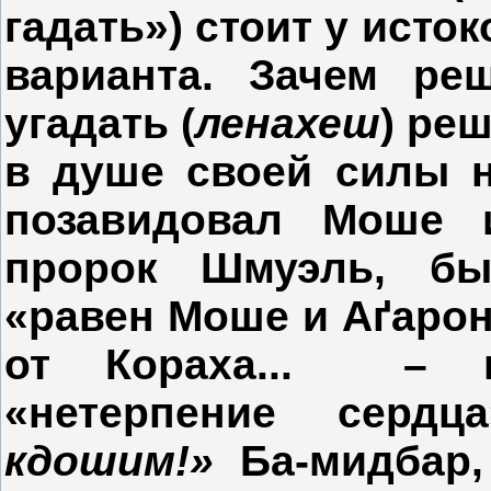
гадать») стоит у исто
варианта. Зачем ре
угадать (
ленахеш
) ре
в душе своей силы н
позавидовал Моше и
пророк Шмуэль, б
«равен Моше и Аґарону
от Кораха... – п
«нетерпение сердца
кдошим!»
Ба-мидбар, 