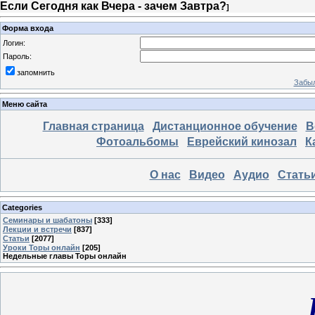
Если Сегодня как Вчера - зачем Завтра?
]
Форма входа
Логин:
Пароль:
запомнить
Забыл
Меню сайта
Главная страница
Дистанционное обучение
В
Фотоальбомы
Еврейский кинозал
К
О нас
Видео
Аудио
Стать
Categories
Семинары и шабатоны
[333]
Лекции и встречи
[837]
Статьи
[2077]
Уроки Торы онлайн
[205]
Недельные главы Торы онлайн