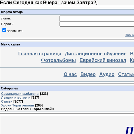
Если Сегодня как Вчера - зачем Завтра?
]
Форма входа
Логин:
Пароль:
запомнить
Забыл
Меню сайта
Главная страница
Дистанционное обучение
В
Фотоальбомы
Еврейский кинозал
К
О нас
Видео
Аудио
Стать
Categories
Семинары и шабатоны
[333]
Лекции и встречи
[837]
Статьи
[2077]
Уроки Торы онлайн
[205]
Недельные главы Торы онлайн
П