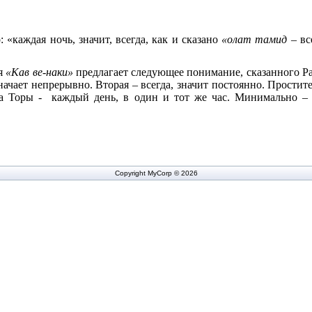
 «каждая ночь, значит, всегда, как и сказано
«олат тамид –
вс
ия
«Кав ве-наки»
предлагает следующее понимание, сказанного Р
начает непрерывно. Вторая – всегда, значит постоянно. Простите
ка Торы - каждый день, в один и тот же час. Минимально –
Copyright MyCorp © 2026