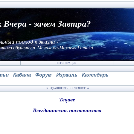
к Вчера - зачем Завтра?
льный подход к жизни -
нного обучения р. Менахема-Михаеля Гитика
РЕГИСТРАЦИЯ
тьи
Кабала
Форум
Израиль
Календарь
ВСЕГДАШНЕСТЬ ПОСТОЯНСТВА
Тецаве
Всегдашнесть постоянства