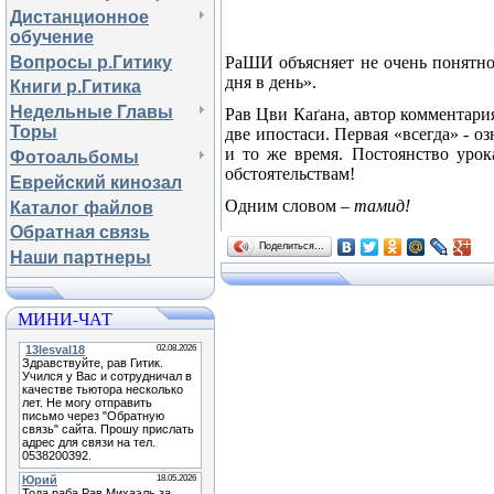
Дистанционное
обучение
Вопросы р.Гитику
РаШИ объясняет не очень понятно:
дня в день».
Книги р.Гитика
Недельные Главы
Рав Цви Ка
ґ
ана, автор комментар
Торы
две ипостаси. Первая «всегда» - оз
и то же время. Постоянство уро
Фотоальбомы
обстоятельствам!
Еврейский кинозал
Одним словом –
тамид!
Каталог файлов
Обратная связь
Поделиться…
Наши партнеры
МИНИ-ЧАТ