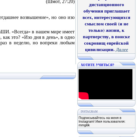
(Шмот, 27:20)
дистанционного
обучения приглашает
всех, интересующихся
егдашнее возвышение», но оно изо
смыслом своей (и не
только) жизни, к
аШИ. «Всегда» в нашем мире имеет
партнерству, в поиске
, как это? «Изо дня в день», в одно
сокровищ еврейской
 раз в неделю, но вопреки любым
цивилизации.
Далее
ХОТИТЕ УЧИТЬСЯ?
INSTAGRAM
Подписывайтесь на меня в
Instagram! Имя пользователя:
mmgitik