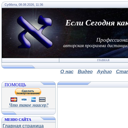
Суббота, 08.08.2026, 11:36
Если Сегодня ка
Профессиона
авторская программа дистанцио
ГЛАВНАЯ
О нас
Видео
Аудио
Ста
ПОМОЩЬ
Что такое маасер?
МЕНЮ САЙТА
Главная страница