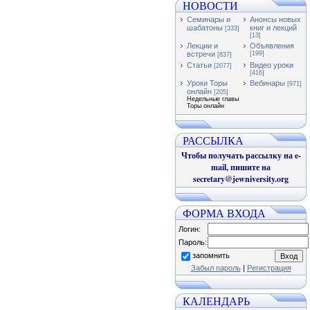
НОВОСТИ
Семинары и
Анонсы новых
шабатоны
книг и лекций
[333]
[13]
Лекции и
Объявления
встречи
[199]
[837]
Статьи
Видео уроки
[2077]
[416]
Уроки Торы
Вебинары
[971]
онлайн
[205]
Недельные главы
Торы онлайн
РАССЫЛКА
Чтобы получать рассылку на e-
mail, пишите на
secretary@jewniversity.org
ФОРМА ВХОДА
Логин:
Пароль:
запомнить
Забыл пароль
|
Регистрация
КАЛЕНДАРЬ