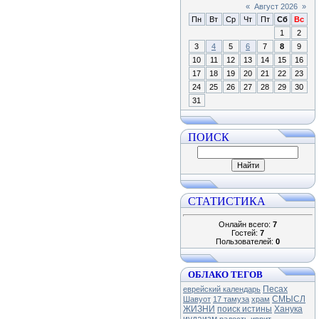
«
Август 2026
»
Пн
Вт
Ср
Чт
Пт
Сб
Вс
1
2
3
4
5
6
7
8
9
10
11
12
13
14
15
16
17
18
19
20
21
22
23
24
25
26
27
28
29
30
31
ПОИСК
СТАТИСТИКА
Онлайн всего:
7
Гостей:
7
Пользователей:
0
ОБЛАКО ТЕГОВ
Песах
еврейский календарь
СМЫСЛ
Шавуот
17 тамуза
храм
ЖИЗНИ
поиск истины
Ханука