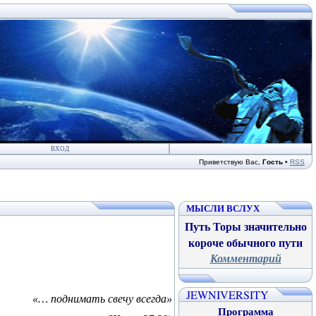
ВХОД
Приветствую Вас
,
Гость
•
RSS
МЫСЛИ ВСЛУХ
Путь Торы значительно
короче обычного пути
Комментарий
JEWNIVERSITY
«… поднимать свечу всегда»
Программа