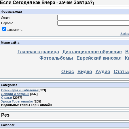
Если Сегодня как Вчера - зачем Завтра?
]
Форма входа
Логин:
Пароль:
запомнить
Забыл
Меню сайта
Главная страница
Дистанционное обучение
В
Фотоальбомы
Еврейский кинозал
К
О нас
Видео
Аудио
Стать
Categories
Семинары и шабатоны
[333]
Лекции и встречи
[837]
Статьи
[2077]
Уроки Торы онлайн
[205]
Недельные главы Торы онлайн
Реэ
Calendar