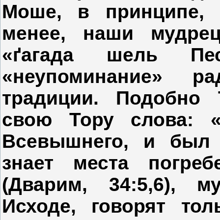
Моше, в принципе, 
менее, наши мудре
«ґагада шель Пе
«неупоминание» р
традиции. Подобно 
свою Тору слова: 
Всевышнего, и был
знает места погре
(Дварим, 34:5,6), 
Исходе, говорят то