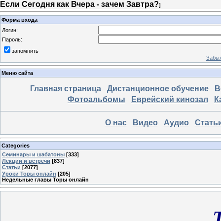
Если Сегодня как Вчера - зачем Завтра?
]
Форма входа
Логин:
Пароль:
запомнить
Забыл
Меню сайта
Главная страница
Дистанционное обучение
В
Фотоальбомы
Еврейский кинозал
К
О нас
Видео
Аудио
Стать
Categories
Семинары и шабатоны
[333]
Лекции и встречи
[837]
Статьи
[2077]
Уроки Торы онлайн
[205]
Недельные главы Торы онлайн