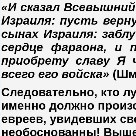
«И сказал Всевышний
Израиля: пусть верну
сынах Израиля: заблу
сердце фараона, и 
приобрету славу Я ч
всего его войска»
(Шмо
Следовательно, кто л
именно должно произо
евреев, увидевших св
необоснованны! Выш