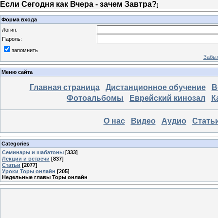
Если Сегодня как Вчера - зачем Завтра?
]
Форма входа
Логин:
Пароль:
запомнить
Забыл
Меню сайта
Главная страница
Дистанционное обучение
В
Фотоальбомы
Еврейский кинозал
К
О нас
Видео
Аудио
Стать
Categories
Семинары и шабатоны
[333]
Лекции и встречи
[837]
Статьи
[2077]
Уроки Торы онлайн
[205]
Недельные главы Торы онлайн