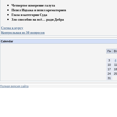
Четвертое измерение галута
Пепел Ицхака и пепел крематориев
Глаза и категория Суда
Зло способно на всё… ради Добра
Схема к курсу
Контрольная из 30 вопросов
Calendar
Пн
Вт
3
4
10
11
17
18
24
25
31
Полная версия сайта