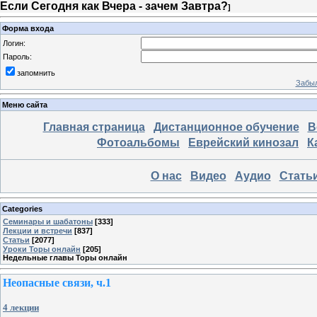
Если Сегодня как Вчера - зачем Завтра?
]
Форма входа
Логин:
Пароль:
запомнить
Забыл
Меню сайта
Главная страница
Дистанционное обучение
В
Фотоальбомы
Еврейский кинозал
К
О нас
Видео
Аудио
Стать
Categories
Семинары и шабатоны
[333]
Лекции и встречи
[837]
Статьи
[2077]
Уроки Торы онлайн
[205]
Недельные главы Торы онлайн
Неопасные связи, ч.1
4 лекции