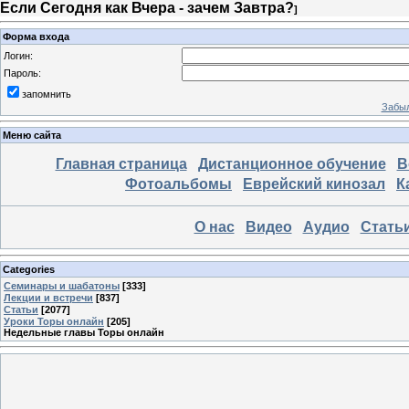
Если Сегодня как Вчера - зачем Завтра?
]
Форма входа
Логин:
Пароль:
запомнить
Забыл
Меню сайта
Главная страница
Дистанционное обучение
В
Фотоальбомы
Еврейский кинозал
К
О нас
Видео
Аудио
Стать
Categories
Семинары и шабатоны
[333]
Лекции и встречи
[837]
Статьи
[2077]
Уроки Торы онлайн
[205]
Недельные главы Торы онлайн