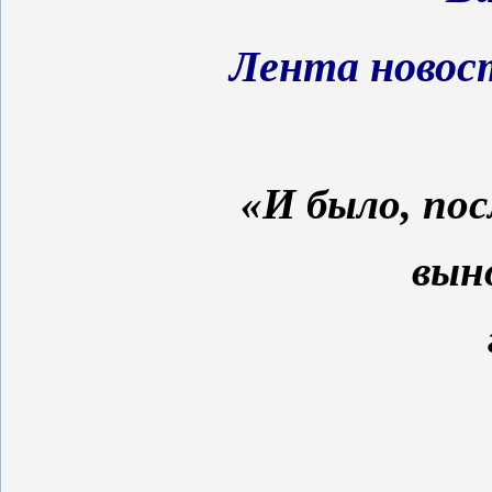
Лента новос
«И было, по
выно