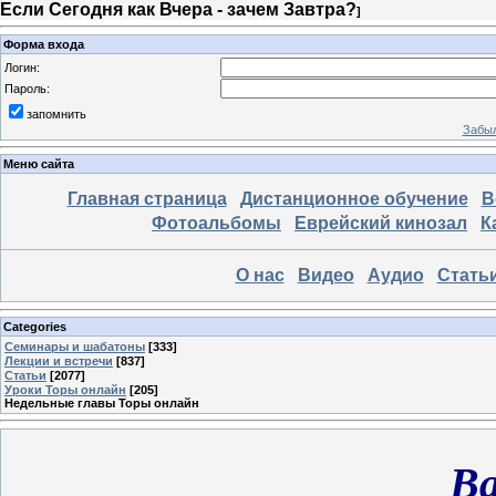
Если Сегодня как Вчера - зачем Завтра?
]
Форма входа
Логин:
Пароль:
запомнить
Забыл
Меню сайта
Главная страница
Дистанционное обучение
В
Фотоальбомы
Еврейский кинозал
К
О нас
Видео
Аудио
Стать
Categories
Семинары и шабатоны
[333]
Лекции и встречи
[837]
Статьи
[2077]
Уроки Торы онлайн
[205]
Недельные главы Торы онлайн
Ва