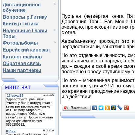
Дистанционное
обучение
Пустыня (четвёртая книга Пя
Вопросы р.Гитику
Дарования Торы. Рав Моше Ша
Книги р.Гитика
очевидно, происходит из этих т
Недельные Главы
с огня.
Торы
Авраґам-авину проходит это 
Фотоальбомы
нерадости жизни, заботливо пр
Еврейский кинозал
Но это отдельные личности, см
Каталог файлов
испытанием всего народа, а об
Обратная связь
др. – каждая в своё время смогл
Наши партнеры
положено народу, ступившему в
Но это – мгновенная решимость
постоянное усилие?! И потому 
МИНИ-ЧАТ
во времени преодоление каждод
и в действии!
Поделиться…