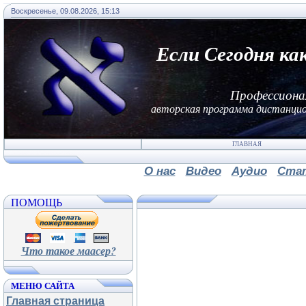
Воскресенье, 09.08.2026, 15:13
Если Сегодня ка
Профессиона
авторская программа дистанцио
ГЛАВНАЯ
О нас
Видео
Аудио
Ста
ПОМОЩЬ
Что такое маасер?
МЕНЮ САЙТА
Главная страница