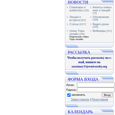
НОВОСТИ
Семинары и
Анонсы новых
шабатоны
книг и лекций
[333]
[13]
Лекции и
Объявления
встречи
[199]
[837]
Статьи
Видео уроки
[2077]
[416]
Уроки Торы
Вебинары
[971]
онлайн
[205]
Недельные главы
Торы онлайн
РАССЫЛКА
Чтобы получать рассылку на e-
mail, пишите на
secretary@jewniversity.org
ФОРМА ВХОДА
Логин:
Пароль:
запомнить
Забыл пароль
|
Регистрация
КАЛЕНДАРЬ