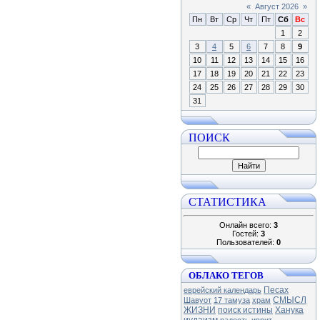
«
Август 2026
»
Пн
Вт
Ср
Чт
Пт
Сб
Вс
1
2
3
4
5
6
7
8
9
10
11
12
13
14
15
16
17
18
19
20
21
22
23
24
25
26
27
28
29
30
31
ПОИСК
СТАТИСТИКА
Онлайн всего:
3
Гостей:
3
Пользователей:
0
ОБЛАКО ТЕГОВ
Песах
еврейский календарь
СМЫСЛ
Шавуот
17 тамуза
храм
ЖИЗНИ
поиск истины
Ханука