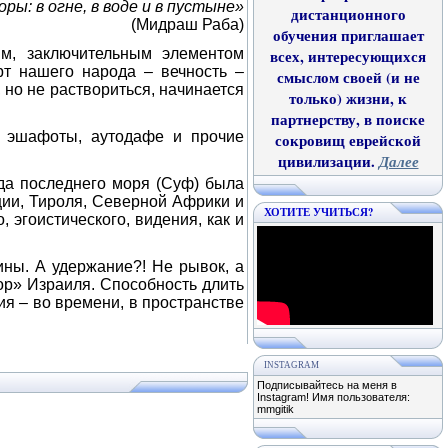
ры: в огне, в воде и в пустыне»
дистанционного
(Мидраш Раба)
обучения приглашает
им, заключительным элементом
всех, интересующихся
т нашего народа – вечность –
смыслом своей (и не
 но не раствориться, начинается
только) жизни, к
партнерству, в поиске
а эшафоты, аутодафе и прочие
сокровищ еврейской
цивилизации.
Далее
ода последнего моря (Суф) была
ции, Тироля, Северной Африки и
ХОТИТЕ УЧИТЬСЯ?
, эгоистического, видения, как и
ины. А удержание?! Не рывок, а
ор» Израиля. Способность длить
я – во времени, в пространстве
INSTAGRAM
Подписывайтесь на меня в
Instagram! Имя пользователя:
mmgitik