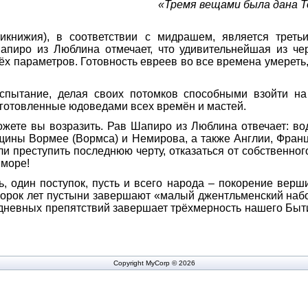
«Тремя вещами была дана То
тикнижия), в соответствии с мидрашем, является треть
пиро из Люблина отмечает, что удивительнейшая из чер
рёх параметров. Готовность евреев во все времена умереть,
испытание, делая своих потомков способными взойти н
иготовленные юдоведами всех времён и мастей.
ожете вы возразить. Рав Шапиро из Люблина отвечает: в
щины Вормее (Вормса) и Немирова, а также Англии, Фран
и преступить последнюю черту, отказаться от собственного
 море!
, один поступок, пусть и всего народа – покорение верш
сорок лет пустыни завершают «малый джентльменский наб
невных препятствий завершает трёхмерность нашего Быти
Copyright MyCorp © 2026