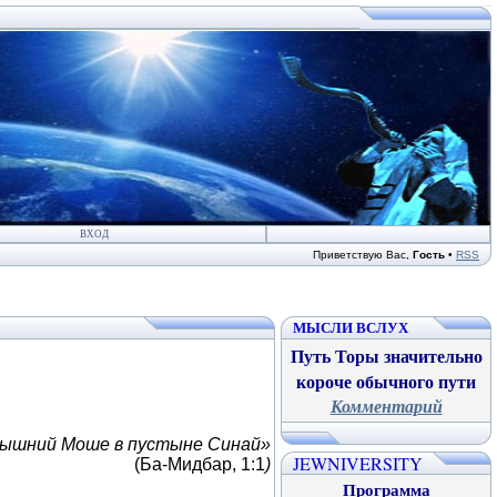
ВХОД
Приветствую Вас
,
Гость
•
RSS
МЫСЛИ ВСЛУХ
Путь Торы значительно
короче обычного пути
Комментарий
вышний Моше в пустыне Синай»
JEWNIVERSITY
(Ба-Мидбар, 1:1
)
Программа