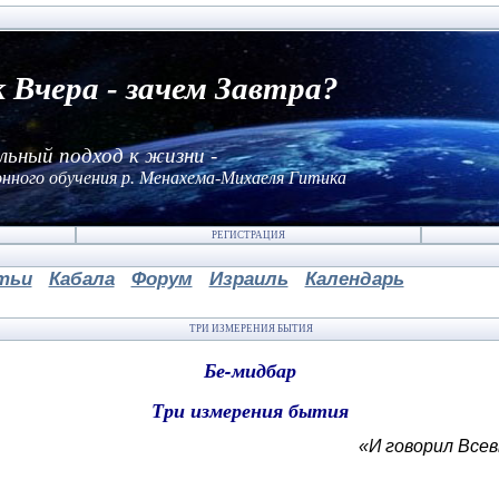
к Вчера - зачем Завтра?
льный подход к жизни -
нного обучения р. Менахема-Михаеля Гитика
РЕГИСТРАЦИЯ
тьи
Кабала
Форум
Израиль
Календарь
ТРИ ИЗМЕРЕНИЯ БЫТИЯ
Бе-мидбар
Три измерения бытия
«И говорил Все