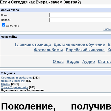
Если Сегодня как Вчера - зачем Завтра?
]
Форма входа
Логин:
Пароль:
запомнить
Забыл
Меню сайта
Главная страница
Дистанционное обучение
В
Фотоальбомы
Еврейский кинозал
К
О нас
Видео
Аудио
Стать
Categories
Семинары и шабатоны
[333]
Лекции и встречи
[837]
Статьи
[2077]
Уроки Торы онлайн
[205]
Недельные главы Торы онлайн
Поколение, получ