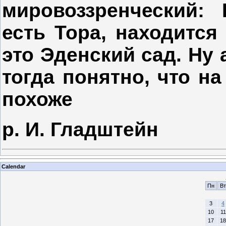
мировоззренческий:
есть Тора, находится
это Эденский сад. Ну 
тогда понятно, что на
похоже
р. И. Гладштейн
Calendar
Пн
Вт
3
4
10
11
17
18