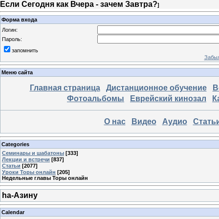
Если Сегодня как Вчера - зачем Завтра?
]
Форма входа
Логин:
Пароль:
запомнить
Забыл
Меню сайта
Главная страница
Дистанционное обучение
В
Фотоальбомы
Еврейский кинозал
К
О нас
Видео
Аудио
Стать
Categories
Семинары и шабатоны
[333]
Лекции и встречи
[837]
Статьи
[2077]
Уроки Торы онлайн
[205]
Недельные главы Торы онлайн
hа-Азину
Calendar