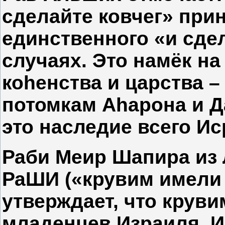
сделайте ковчег» при
единственного «и сде
случаях. Это намёк на
коhенства и царства 
потомкам Аhарона и Д
это наследие всего Ис
Раби Меир Шапира из 
РаШИ («крувим имели
утверждает, что крув
младенцев Израиля. И