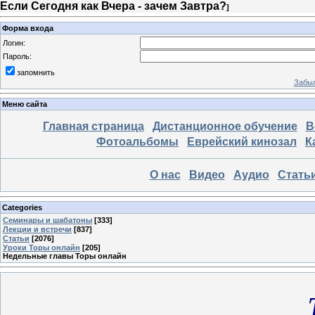
Если Сегодня как Вчера - зачем Завтра?
]
Форма входа
Логин:
Пароль:
запомнить
Забыл
Меню сайта
Главная страница
Дистанционное обучение
В
Фотоальбомы
Еврейский кинозал
К
О нас
Видео
Аудио
Стать
Categories
Семинары и шабатоны
[333]
Лекции и встречи
[837]
Статьи
[2076]
Уроки Торы онлайн
[205]
Недельные главы Торы онлайн