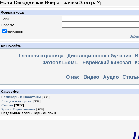
Если Сегодня как Вчера - зачем Завтра?
]
Форма входа
Логин:
Пароль:
запомнить
Забыл
Меню сайта
Главная страница
Дистанционное обучение
В
Фотоальбомы
Еврейский кинозал
К
О нас
Видео
Аудио
Стать
Categories
Семинары и шабатоны
[333]
Лекции и встречи
[837]
Статьи
[2077]
Уроки Торы онлайн
[205]
Недельные главы Торы онлайн
П