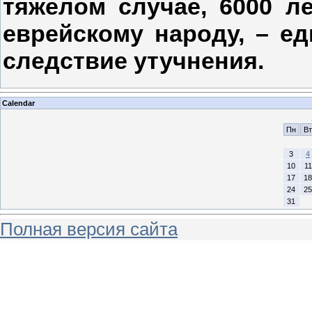
тяжёлом случае, 6000 л
еврейскому народу, – ед
следствие утучнения.
Calendar
Пн
Вт
3
4
10
11
17
18
24
25
31
Полная версия сайта