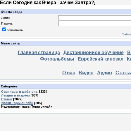
Если Сегодня как Вчера - зачем Завтра?
]
Форма входа
Логин:
Пароль:
запомнить
Забыл
Меню сайта
Главная страница
Дистанционное обучение
В
Фотоальбомы
Еврейский кинозал
К
О нас
Видео
Аудио
Стать
Categories
Семинары и шабатоны
[333]
Лекции и встречи
[837]
Статьи
[2077]
Уроки Торы онлайн
[205]
Недельные главы Торы онлайн