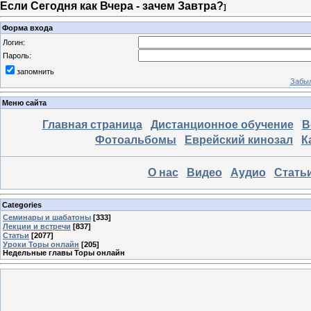
Если Сегодня как Вчера - зачем Завтра?
]
Форма входа
Логин:
Пароль:
запомнить
Забыл
Меню сайта
Главная страница
Дистанционное обучение
В
Фотоальбомы
Еврейский кинозал
К
О нас
Видео
Аудио
Стать
Categories
Семинары и шабатоны
[333]
Лекции и встречи
[837]
Статьи
[2077]
Уроки Торы онлайн
[205]
Недельные главы Торы онлайн