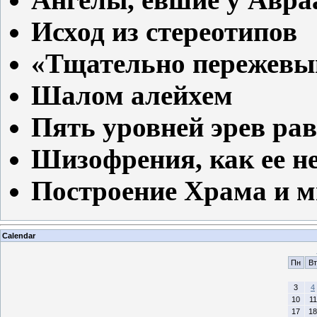
Исход из стереотипов
«Тщательно пережевы
Шалом алейхем
Пять уровней эрев рав
Шизофрения, как ее н
Построение Храма и м
Calendar
Пн
Вт
3
4
10
11
17
18