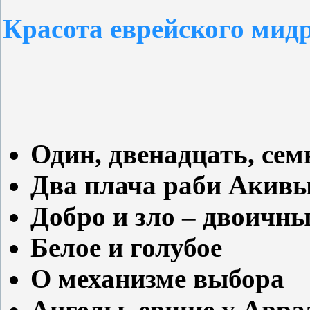
Красота еврейского мидр
Один, двенадцать, сем
Два плача раби Акив
Добро и зло – двоичн
Белое и голубое
О механизме выбора
Ангелы, евшие у Авра