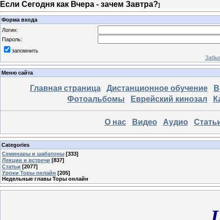
Если Сегодня как Вчера - зачем Завтра?
]
Форма входа
Логин:
Пароль:
запомнить
Забыл
Меню сайта
Главная страница
Дистанционное обучение
В
Фотоальбомы
Еврейский кинозал
К
О нас
Видео
Аудио
Стать
Categories
Семинары и шабатоны
[333]
Лекции и встречи
[837]
Статьи
[2077]
Уроки Торы онлайн
[205]
Недельные главы Торы онлайн