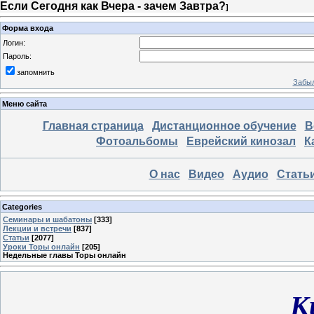
Если Сегодня как Вчера - зачем Завтра?
]
Форма входа
Логин:
Пароль:
запомнить
Забыл
Меню сайта
Главная страница
Дистанционное обучение
В
Фотоальбомы
Еврейский кинозал
К
О нас
Видео
Аудио
Стать
Categories
Семинары и шабатоны
[333]
Лекции и встречи
[837]
Статьи
[2077]
Уроки Торы онлайн
[205]
Недельные главы Торы онлайн
К